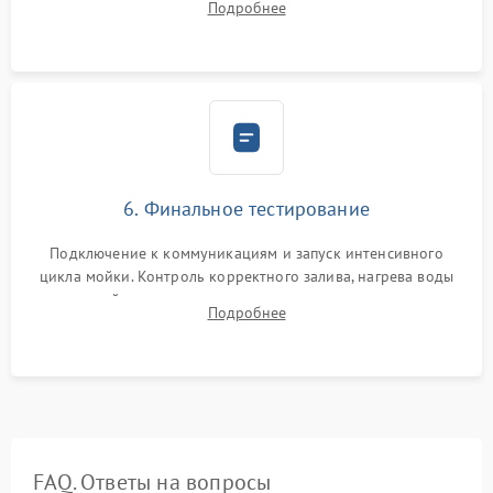
Подробнее
сборка корпуса и установка датчика поплавка.
6. Финальное тестирование
Подключение к коммуникациям и запуск интенсивного
цикла мойки. Контроль корректного залива, нагрева воды
до нужной температуры, отсутствия посторонних шумов,
Подробнее
штатного слива и абсолютной сухости в поддоне.
FAQ. Ответы на вопросы