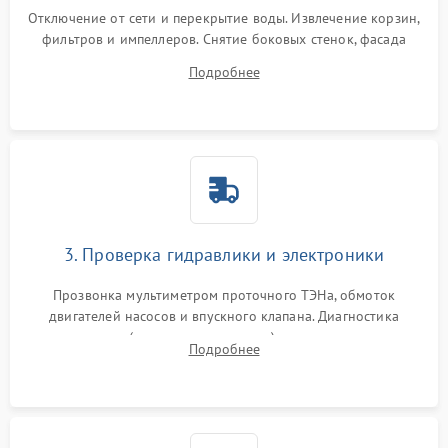
Отключение от сети и перекрытие воды. Извлечение корзин,
фильтров и импеллеров. Снятие боковых стенок, фасада
дверцы или нижнего поддона для прямого доступа к
Подробнее
циркуляционному насосу, ТЭНу и сливной помпе.
3. Проверка гидравлики и электроники
Прозвонка мультиметром проточного ТЭНа, обмоток
двигателей насосов и впускного клапана. Диагностика
прессостата (датчика уровня воды), датчика мутности,
Подробнее
концевика дверцы и электронного модуля управления.