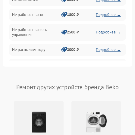
Нагрев
Не работает насос
1800 ₽
Подробнее →
Вода
Не работает панель
Гигиена
2500 ₽
Подробнее →
управления
Программное обеспечение
Не распыляет воду
2000 ₽
Подробнее →
Не запускается цикл
1800 ₽
Подробнее →
стирки
Проблемы с набором
Ремонт других устройств бренда Beko
1800 ₽
Подробнее →
воды
Не работает сушилка
2100 ₽
Подробнее →
Сбои в работе таймера
1700 ₽
Подробнее →
Проблемы с