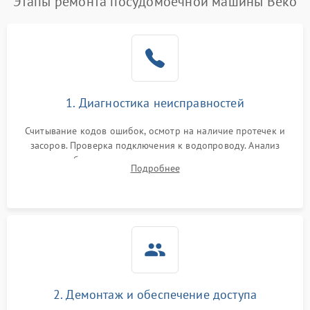
Этапы ремонта посудомоечной машины Beko
1. Диагностика неисправностей
Считывание кодов ошибок, осмотр на наличие протечек и
засоров. Проверка подключения к водопроводу. Анализ
жалоб на отсутствие слива, нагрева, вращения
Подробнее
разбрызгивателей или срабатывание системы защиты
аквастоп.
2. Демонтаж и обеспечение доступа