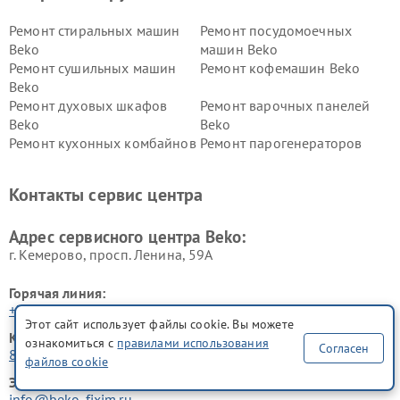
Ремонт стиральных машин
Ремонт посудомоечных
Beko
машин Beko
Ремонт сушильных машин
Ремонт кофемашин Beko
Beko
Ремонт духовых шкафов
Ремонт варочных панелей
Beko
Beko
Ремонт кухонных комбайнов
Ремонт парогенераторов
Beko
Beko
Ремонт блендеров Beko
Ремонт кофеварок Beko
Контакты сервис центра
Ремонт холодильников Beko
Ремонт морозильных камер
Beko
Адрес сервисного центра Beko:
г. Кемерово, просп. Ленина, 59А
Горячая линия:
+7 (800) 301-55-83
Этот сайт использует файлы cookie. Вы можете
Контактный телефон:
ознакомиться с
правилами использования
Согласен
8 (800) 301-55-83
файлов cookie
Электронная почта:
info@beko-fixim.ru