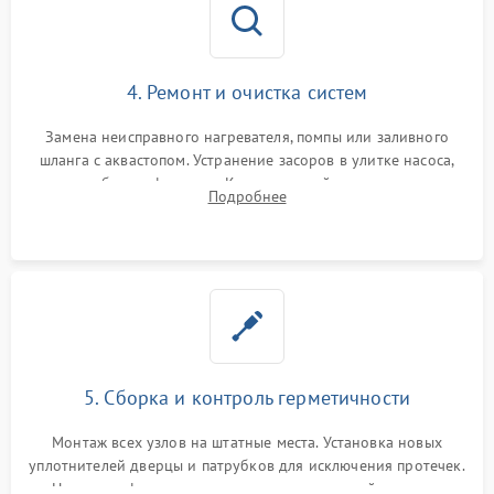
4. Ремонт и очистка систем
Замена неисправного нагревателя, помпы или заливного
шланга с аквастопом. Устранение засоров в улитке насоса,
патрубках и фильтрах. Компонентный ремонт платы
Подробнее
управления, восстановление поврежденной проводки.
5. Сборка и контроль герметичности
Монтаж всех узлов на штатные места. Установка новых
уплотнителей дверцы и патрубков для исключения протечек.
Надежная фиксация хомутов гидравлической системы,