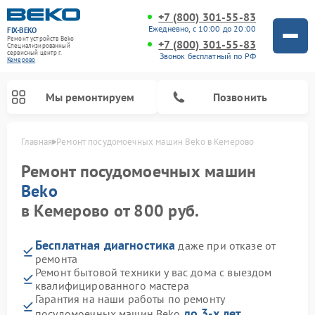
+7 (800) 301-55-83
Ежедневно, с 10:00 до 20:00
FIX-BEKO
Ремонт устройств Beko
+7 (800) 301-55-83
Специализированный
cервисный центр г.
Звонок бесплатный по РФ
Кемерово
Мы ремонтируем
Позвонить
Главная
Ремонт посудомоечных машин Beko в Кемерово
Ремонт посудомоечных машин
Beko
в Кемерово от 800 руб.
Бесплатная диагностика
даже при отказе от
ремонта
Ремонт бытовой техники у вас дома с выездом
квалифицированного мастера
Ремонт стиральных машин Beko
Ремонт морозильных камер Beko
Ремонт вертикальных пылесосов Beko
Ремонт сушильных машин Beko
Ремонт кухонных комбайнов Beko
Ремонт микроволновых печей Beko
Гарантия на наши работы по ремонту
до 3-х лет
посудомоечных машин Beko