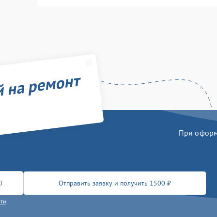
й на ремонт
При оформл
Отправить заявку и получить 1500 ₽
сти