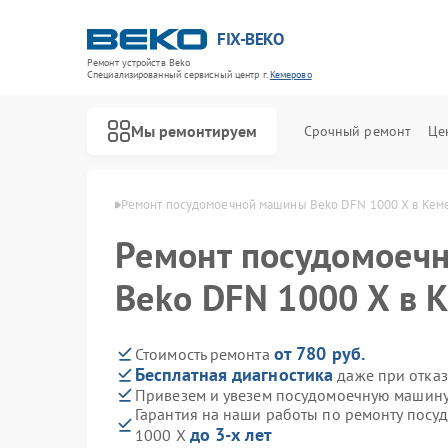
FIX-BEKO
Ремонт устройств Beko
Специализированный cервисный центр г.
Кемерово
Мы ремонтируем
Срочный ремонт
Це
ин Beko в Кемерово
Ремонт посудомоечной машины Beko DFN 1000 X в Кем
Ремонт посудомоеч
Beko DFN 1000 X в 
от 780 руб.
Стоимость ремонта
Бесплатная диагностика
даже при отказ
Привезем и увезем посудомоечную машину
Гарантия на наши работы по ремонту пос
до 3-х лет
1000 X
Ремонт стиральных машин Beko
Ремонт сушильных машин Beko
Ремонт духовых шкафов Beko
Ремонт варочных панелей Beko
Ремонт кухонных комбайнов Beko
Ремонт парогенераторов Beko
Ремонт морозильных камер Beko
Ремонт вертикальных пылесосов Beko
Ремонт водонагревателей Beko
Ремонт микроволновых печей Beko