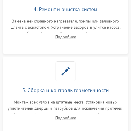
4. Ремонт и очистка систем
Замена неисправного нагревателя, помпы или заливного
шланга с аквастопом. Устранение засоров в улитке насоса,
патрубках и фильтрах. Компонентный ремонт платы
Подробнее
управления, восстановление поврежденной проводки.
5. Сборка и контроль герметичности
Монтаж всех узлов на штатные места. Установка новых
уплотнителей дверцы и патрубков для исключения протечек.
Надежная фиксация хомутов гидравлической системы,
Подробнее
сборка корпуса и установка датчика поплавка.