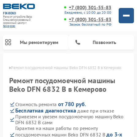
+7 (800) 301-55-83
Ежедневно, с 10:00 до 20:00
FIX-BEKO
Ремонт устройств Beko
+7 (800) 301-55-83
Специализированный
cервисный центр г.
Звонок бесплатный по РФ
Кемерово
Мы ремонтируем
Позвонить
ерово
Ремонт посудомоечной машины Beko DFN 6832 B в Кемерово
Ремонт посудомоечной машины
Beko DFN 6832 B в Кемерово
от 780 руб.
Стоимость ремонта
Бесплатная диагностика
даже при отказе
Привезем и увезем посудомоечную машину Beko
DFN 6832 B сами
Ремонт стиральных машин Beko
Ремонт морозильных камер Beko
Ремонт вертикальных пылесосов Beko
Ремонт сушильных машин Beko
Ремонт кухонных комбайнов Beko
Ремонт микроволновых печей Beko
Гарантия на наши работы по ремонту
до 3-х
посудомоечных машин Beko DFN 6832 B