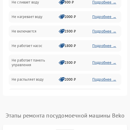
Не сливает воду
500 ₽
Подробнее →
Электропитание
Не нагревает воду
2000 ₽
Подробнее →
Датчики
Не включается
2500 ₽
Подробнее →
Нагрев
Не работает насос
1800 ₽
Подробнее →
Вода
Не работает панель
Гигиена
2500 ₽
Подробнее →
управления
Программное обеспечение
Не распыляет воду
2000 ₽
Подробнее →
Не запускается цикл
1800 ₽
Подробнее →
стирки
Проблемы с набором
Этапы ремонта посудомоечной машины Beko
1800 ₽
Подробнее →
воды