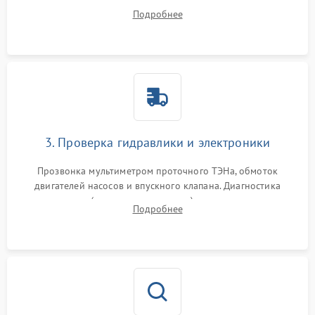
дверцы или нижнего поддона для прямого доступа к
Подробнее
циркуляционному насосу, ТЭНу и сливной помпе.
3. Проверка гидравлики и электроники
Прозвонка мультиметром проточного ТЭНа, обмоток
двигателей насосов и впускного клапана. Диагностика
прессостата (датчика уровня воды), датчика мутности,
Подробнее
концевика дверцы и электронного модуля управления.