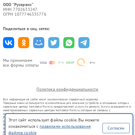
ООО "Русервис"
ИНН 7702633247
ОГРН 1077746335776
Поделиться в соц. сетях:
Мы принимаем
все формы оплаты
Политика конфиденциальности
Вся информация на сайте носит исключительно справочный характер.
Товарные знаки используются исключительно для описания устройств, в отношении которых
сервисные центры kem.beko-fixim.ru предоставляют услуги по ремонту. Услуги оказываются в
неавторизованных сервисных центрах kem.beko-fixim.ru, которые не связаны с
правообладателями товарных знаков или их официальными представителями.
Ремонт осуществляется для устройств, уже введенных в гражданский оборот в соответствии
Этот сайт использует файлы cookie. Вы можете
со статьей 1487 ГК РФ.
Использование товарных знаков не преследует цели индивидуализации услуг или введения
ознакомиться с
правилами использования
Согласен
потребителей в заблуждение, а служит для информирования о предоставляемых услугах по
ремонту техники указанных брендов.
файлов cookie