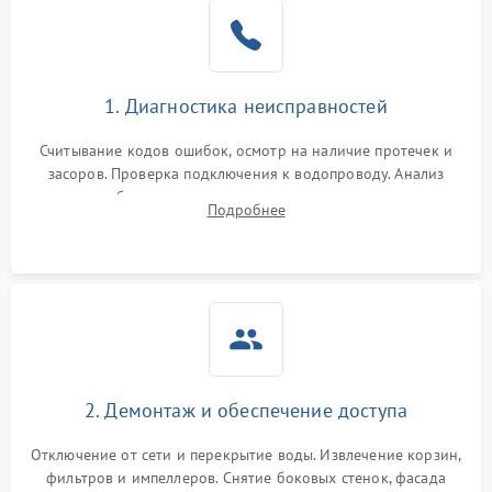
Не работает сушилка
2100 ₽
Подробнее →
Сбои в работе таймера
1700 ₽
Подробнее →
1. Диагностика неисправностей
Проблемы с
2100 ₽
Подробнее →
циркуляционным насосом
Считывание кодов ошибок, осмотр на наличие протечек и
засоров. Проверка подключения к водопроводу. Анализ
жалоб на отсутствие слива, нагрева, вращения
Подробнее
разбрызгивателей или срабатывание системы защиты
аквастоп.
2. Демонтаж и обеспечение доступа
Отключение от сети и перекрытие воды. Извлечение корзин,
фильтров и импеллеров. Снятие боковых стенок, фасада