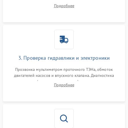
дверцы или нижнего поддона для прямого доступа к
Подробнее
циркуляционному насосу, ТЭНу и сливной помпе.
3. Проверка гидравлики и электроники
Прозвонка мультиметром проточного ТЭНа, обмоток
двигателей насосов и впускного клапана. Диагностика
прессостата (датчика уровня воды), датчика мутности,
Подробнее
концевика дверцы и электронного модуля управления.