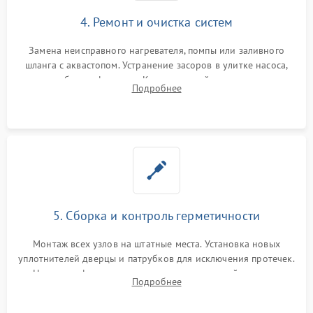
4. Ремонт и очистка систем
Замена неисправного нагревателя, помпы или заливного
шланга с аквастопом. Устранение засоров в улитке насоса,
патрубках и фильтрах. Компонентный ремонт платы
Подробнее
управления, восстановление поврежденной проводки.
5. Сборка и контроль герметичности
Монтаж всех узлов на штатные места. Установка новых
уплотнителей дверцы и патрубков для исключения протечек.
Надежная фиксация хомутов гидравлической системы,
Подробнее
сборка корпуса и установка датчика поплавка.