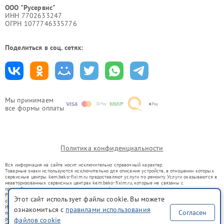
ООО "Русервис"
ИНН 7702633247
ОГРН 1077746335776
Поделиться в соц. сетях:
Мы принимаем
все формы оплаты
Политика конфиденциальности
Вся информация на сайте носит исключительно справочный характер.
Товарные знаки используются исключительно для описания устройств, в отношении которых
сервисные центры kem.beko-fixim.ru предоставляют услуги по ремонту. Услуги оказываются в
неавторизованных сервисных центрах kem.beko-fixim.ru, которые не связаны с
правообладателями товарных знаков или их официальными представителями.
Ремонт осуществляется для устройств, уже введенных в гражданский оборот в соответствии
Этот сайт использует файлы cookie. Вы можете
со статьей 1487 ГК РФ.
Использование товарных знаков не преследует цели индивидуализации услуг или введения
ознакомиться с
правилами использования
Согласен
потребителей в заблуждение, а служит для информирования о предоставляемых услугах по
ремонту техники указанных брендов.
файлов cookie