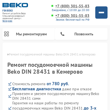
+7 (800) 301-55-83
Ежедневно, с 10:00 до 20:00
FIX-BEKO
Ремонт устройств Beko
+7 (800) 301-55-83
Специализированный
cервисный центр г.
Звонок бесплатный по РФ
Кемерово
Мы ремонтируем
Позвонить
ерово
Ремонт посудомоечной машины Beko DIN 28431 в Кемерово
Ремонт посудомоечной машины
Beko DIN 28431 в Кемерово
от 780 руб.
Стоимость ремонта
Бесплатная диагностика
даже при отказе
Привезем и увезем посудомоечную машину Beko
DIN 28431 сами
Ремонт стиральных машин Beko
Ремонт морозильных камер Beko
Ремонт вертикальных пылесосов Beko
Ремонт сушильных машин Beko
Ремонт кухонных комбайнов Beko
Ремонт микроволновых печей Beko
Гарантия на наши работы по ремонту
до 3-х
посудомоечных машин Beko DIN 28431