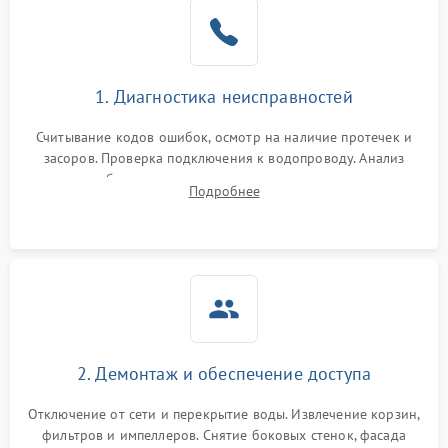
Не работает сушилка
2100 ₽
Подробнее →
Сбои в работе таймера
1700 ₽
Подробнее →
1. Диагностика неисправностей
Проблемы с
2100 ₽
Подробнее →
циркуляционным насосом
Считывание кодов ошибок, осмотр на наличие протечек и
засоров. Проверка подключения к водопроводу. Анализ
жалоб на отсутствие слива, нагрева, вращения
Подробнее
разбрызгивателей или срабатывание системы защиты
аквастоп.
2. Демонтаж и обеспечение доступа
Отключение от сети и перекрытие воды. Извлечение корзин,
фильтров и импеллеров. Снятие боковых стенок, фасада