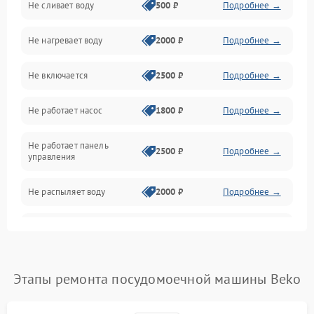
Не сливает воду
500 ₽
Подробнее →
Электропитание
Не нагревает воду
2000 ₽
Подробнее →
Датчики
Не включается
2500 ₽
Подробнее →
Нагрев
Не работает насос
1800 ₽
Подробнее →
Вода
Не работает панель
Гигиена
2500 ₽
Подробнее →
управления
Программное обеспечение
Не распыляет воду
2000 ₽
Подробнее →
Не запускается цикл
1800 ₽
Подробнее →
стирки
Проблемы с набором
Этапы ремонта посудомоечной машины Beko
1800 ₽
Подробнее →
воды