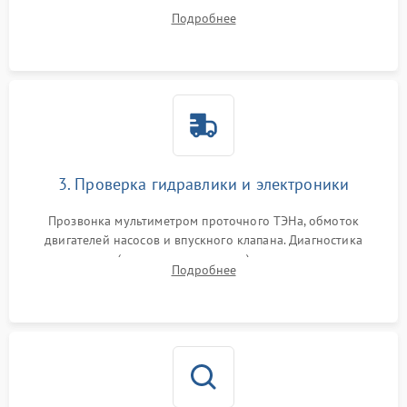
дверцы или нижнего поддона для прямого доступа к
Подробнее
циркуляционному насосу, ТЭНу и сливной помпе.
3. Проверка гидравлики и электроники
Прозвонка мультиметром проточного ТЭНа, обмоток
двигателей насосов и впускного клапана. Диагностика
прессостата (датчика уровня воды), датчика мутности,
Подробнее
концевика дверцы и электронного модуля управления.