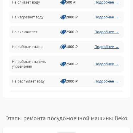
Не сливает воду
500 ₽
Подробнее →
Электропитание
Не нагревает воду
2000 ₽
Подробнее →
Датчики
Не включается
2500 ₽
Подробнее →
Нагрев
Не работает насос
1800 ₽
Подробнее →
Вода
Не работает панель
Гигиена
2500 ₽
Подробнее →
управления
Программное обеспечение
Не распыляет воду
2000 ₽
Подробнее →
Не запускается цикл
1800 ₽
Подробнее →
стирки
Проблемы с набором
Этапы ремонта посудомоечной машины Beko
1800 ₽
Подробнее →
воды