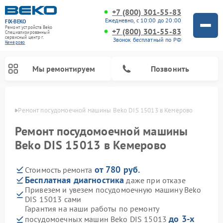
+7 (800) 301-55-83
Ежедневно, с 10:00 до 20:00
FIX-BEKO
Ремонт устройств Beko
+7 (800) 301-55-83
Специализированный
cервисный центр г.
Звонок бесплатный по РФ
Кемерово
Мы ремонтируем
Позвонить
ерово
Ремонт посудомоечной машины Beko DIS 15013 в Кемерово
Ремонт посудомоечной машины
Beko DIS 15013 в Кемерово
от 780 руб.
Стоимость ремонта
Бесплатная диагностика
даже при отказе
Привезем и увезем посудомоечную машину Beko
DIS 15013 сами
Ремонт стиральных машин Beko
Ремонт морозильных камер Beko
Ремонт вертикальных пылесосов Beko
Ремонт сушильных машин Beko
Ремонт кухонных комбайнов Beko
Ремонт микроволновых печей Beko
Гарантия на наши работы по ремонту
до 3-х
посудомоечных машин Beko DIS 15013