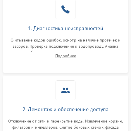
Не работает сушилка
2100 ₽
Подробнее →
Сбои в работе таймера
1700 ₽
Подробнее →
1. Диагностика неисправностей
Проблемы с
2100 ₽
Подробнее →
циркуляционным насосом
Считывание кодов ошибок, осмотр на наличие протечек и
засоров. Проверка подключения к водопроводу. Анализ
жалоб на отсутствие слива, нагрева, вращения
Подробнее
разбрызгивателей или срабатывание системы защиты
аквастоп.
2. Демонтаж и обеспечение доступа
Отключение от сети и перекрытие воды. Извлечение корзин,
фильтров и импеллеров. Снятие боковых стенок, фасада