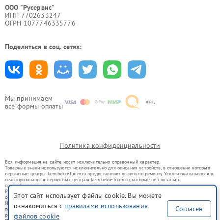
ООО "Русервис"
ИНН 7702633247
ОГРН 1077746335776
Поделиться в соц. сетях:
Мы принимаем
все формы оплаты
Политика конфиденциальности
Вся информация на сайте носит исключительно справочный характер.
Товарные знаки используются исключительно для описания устройств, в отношении которых
сервисные центры kem.beko-fixim.ru предоставляют услуги по ремонту. Услуги оказываются в
неавторизованных сервисных центрах kem.beko-fixim.ru, которые не связаны с
правообладателями товарных знаков или их официальными представителями.
Ремонт осуществляется для устройств, уже введенных в гражданский оборот в соответствии
Этот сайт использует файлы cookie. Вы можете
со статьей 1487 ГК РФ.
Использование товарных знаков не преследует цели индивидуализации услуг или введения
ознакомиться с
правилами использования
Согласен
потребителей в заблуждение, а служит для информирования о предоставляемых услугах по
ремонту техники указанных брендов.
файлов cookie