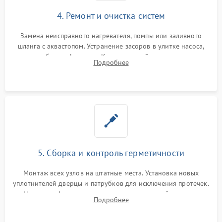
4. Ремонт и очистка систем
Замена неисправного нагревателя, помпы или заливного
шланга с аквастопом. Устранение засоров в улитке насоса,
патрубках и фильтрах. Компонентный ремонт платы
Подробнее
управления, восстановление поврежденной проводки.
5. Сборка и контроль герметичности
Монтаж всех узлов на штатные места. Установка новых
уплотнителей дверцы и патрубков для исключения протечек.
Надежная фиксация хомутов гидравлической системы,
Подробнее
сборка корпуса и установка датчика поплавка.