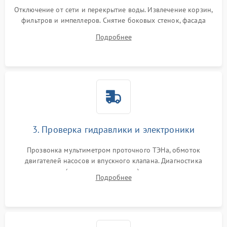
Отключение от сети и перекрытие воды. Извлечение корзин,
фильтров и импеллеров. Снятие боковых стенок, фасада
дверцы или нижнего поддона для прямого доступа к
Подробнее
циркуляционному насосу, ТЭНу и сливной помпе.
3. Проверка гидравлики и электроники
Прозвонка мультиметром проточного ТЭНа, обмоток
двигателей насосов и впускного клапана. Диагностика
прессостата (датчика уровня воды), датчика мутности,
Подробнее
концевика дверцы и электронного модуля управления.