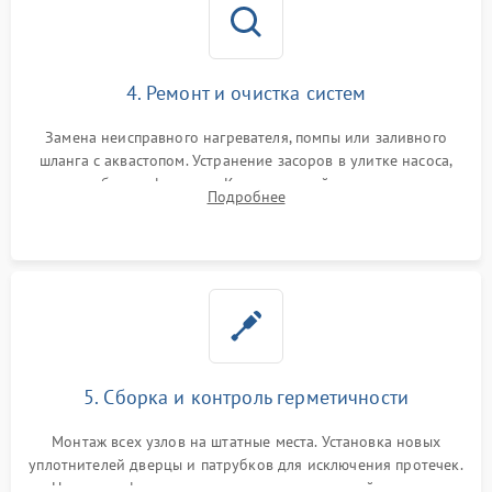
4. Ремонт и очистка систем
Замена неисправного нагревателя, помпы или заливного
шланга с аквастопом. Устранение засоров в улитке насоса,
патрубках и фильтрах. Компонентный ремонт платы
Подробнее
управления, восстановление поврежденной проводки.
5. Сборка и контроль герметичности
Монтаж всех узлов на штатные места. Установка новых
уплотнителей дверцы и патрубков для исключения протечек.
Надежная фиксация хомутов гидравлической системы,