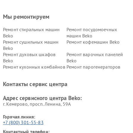
Мы ремонтируем
Ремонт стиральных машин
Ремонт посудомоечных
Beko
машин Beko
Ремонт сушильных машин
Ремонт кофемашин Beko
Beko
Ремонт духовых шкафов
Ремонт варочных панелей
Beko
Beko
Ремонт кухонных комбайнов
Ремонт парогенераторов
Beko
Beko
Ремонт блендеров Beko
Ремонт кофеварок Beko
Контакты сервис центра
Ремонт холодильников Beko
Ремонт морозильных камер
Beko
Адрес сервисного центра Beko:
г. Кемерово, просп. Ленина, 59А
Горячая линия:
+7 (800) 301-55-83
Контактный телефон: