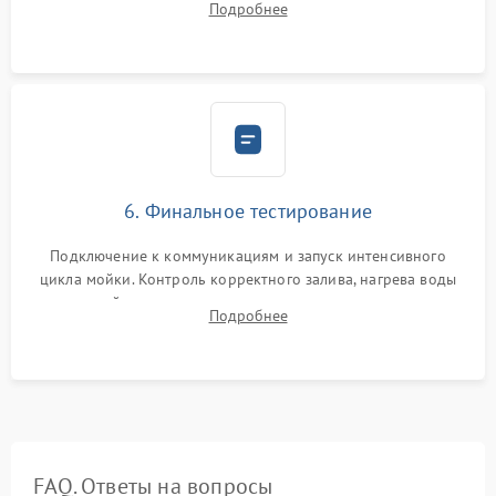
Подробнее
сборка корпуса и установка датчика поплавка.
6. Финальное тестирование
Подключение к коммуникациям и запуск интенсивного
цикла мойки. Контроль корректного залива, нагрева воды
до нужной температуры, отсутствия посторонних шумов,
Подробнее
штатного слива и абсолютной сухости в поддоне.
FAQ. Ответы на вопросы