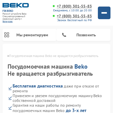
+7 (800) 301-55-83
Ежедневно, с 10:00 до 20:00
FIX-BEKO
Ремонт устройств Beko
+7 (800) 301-55-83
Специализированный
cервисный центр г.
Звонок бесплатный по РФ
Кемерово
Мы ремонтируем
Позвонить
ерово
Посудомоечная машина Beko не вращается разбрызгиватель
Посудомоечная машина
Beko
Не вращается разбрызгиватель
Бесплатная диагностика
даже при отказе от
ремонта
Привезем и увезем посудомоечную машину Beko
собственной доставкой
Ремонт стиральных машин Beko
Ремонт морозильных камер Beko
Ремонт вертикальных пылесосов Beko
Ремонт сушильных машин Beko
Ремонт кухонных комбайнов Beko
Ремонт микроволновых печей Beko
Гарантия на наши работы по ремонту
до 3-х лет
посудомоечных машин Beko