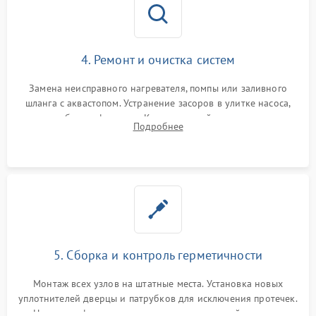
4. Ремонт и очистка систем
Замена неисправного нагревателя, помпы или заливного
шланга с аквастопом. Устранение засоров в улитке насоса,
патрубках и фильтрах. Компонентный ремонт платы
Подробнее
управления, восстановление поврежденной проводки.
5. Сборка и контроль герметичности
Монтаж всех узлов на штатные места. Установка новых
уплотнителей дверцы и патрубков для исключения протечек.
Надежная фиксация хомутов гидравлической системы,