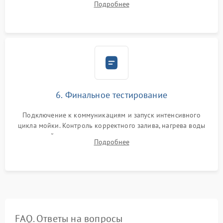
Подробнее
сборка корпуса и установка датчика поплавка.
6. Финальное тестирование
Подключение к коммуникациям и запуск интенсивного
цикла мойки. Контроль корректного залива, нагрева воды
до нужной температуры, отсутствия посторонних шумов,
Подробнее
штатного слива и абсолютной сухости в поддоне.
FAQ. Ответы на вопросы