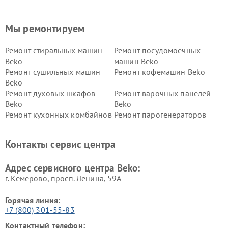
Мы ремонтируем
Ремонт стиральных машин
Ремонт посудомоечных
Beko
машин Beko
Ремонт сушильных машин
Ремонт кофемашин Beko
Beko
Ремонт духовых шкафов
Ремонт варочных панелей
Beko
Beko
Ремонт кухонных комбайнов
Ремонт парогенераторов
Beko
Beko
Ремонт блендеров Beko
Ремонт кофеварок Beko
Контакты сервис центра
Ремонт холодильников Beko
Ремонт морозильных камер
Beko
Адрес сервисного центра Beko:
г. Кемерово, просп. Ленина, 59А
Горячая линия:
+7 (800) 301-55-83
Контактный телефон: