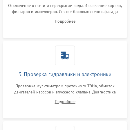
Отключение от сети и перекрытие воды. Извлечение корзин,
фильтров и импеллеров. Снятие боковых стенок, фасада
дверцы или нижнего поддона для прямого доступа к
Подробнее
циркуляционному насосу, ТЭНу и сливной помпе.
3. Проверка гидравлики и электроники
Прозвонка мультиметром проточного ТЭНа, обмоток
двигателей насосов и впускного клапана. Диагностика
прессостата (датчика уровня воды), датчика мутности,
Подробнее
концевика дверцы и электронного модуля управления.