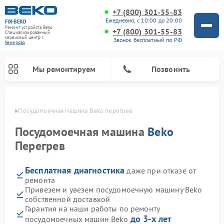
+7 (800) 301-55-83
Ежедневно, с 10:00 до 20:00
FIX-BEKO
Ремонт устройств Beko
+7 (800) 301-55-83
Специализированный
cервисный центр г.
Звонок бесплатный по РФ
Кемерово
Мы ремонтируем
Позвонить
ерово
Посудомоечная машина Beko перегрев
Посудомоечная машина
Beko
Перегрев
Бесплатная диагностика
даже при отказе от
ремонта
Привезем и увезем посудомоечную машину Beko
собственной доставкой
Ремонт стиральных машин Beko
Ремонт морозильных камер Beko
Ремонт вертикальных пылесосов Beko
Ремонт сушильных машин Beko
Ремонт кухонных комбайнов Beko
Ремонт микроволновых печей Beko
Гарантия на наши работы по ремонту
до 3-х лет
посудомоечных машин Beko