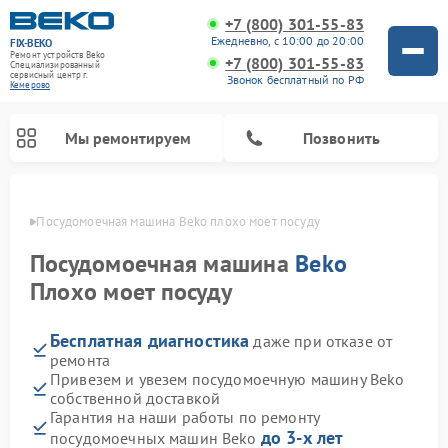
+7 (800) 301-55-83
Ежедневно, с 10:00 до 20:00
FIX-BEKO
Ремонт устройств Beko
+7 (800) 301-55-83
Специализированный
cервисный центр г.
Звонок бесплатный по РФ
Кемерово
Мы ремонтируем
Позвонить
ерово
Посудомоечная машина Beko плохо моет посуду
Посудомоечная машина
Beko
Плохо моет посуду
Бесплатная диагностика
даже при отказе от
ремонта
Привезем и увезем посудомоечную машину Beko
собственной доставкой
Ремонт стиральных машин Beko
Ремонт морозильных камер Beko
Ремонт вертикальных пылесосов Beko
Ремонт сушильных машин Beko
Ремонт кухонных комбайнов Beko
Ремонт микроволновых печей Beko
Гарантия на наши работы по ремонту
до 3-х лет
посудомоечных машин Beko