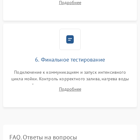
Подробнее
сборка корпуса и установка датчика поплавка.
6. Финальное тестирование
Подключение к коммуникациям и запуск интенсивного
цикла мойки. Контроль корректного залива, нагрева воды
до нужной температуры, отсутствия посторонних шумов,
Подробнее
штатного слива и абсолютной сухости в поддоне.
FAQ. Ответы на вопросы