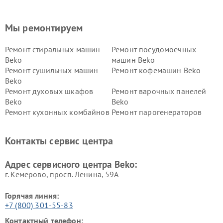
Мы ремонтируем
Ремонт стиральных машин
Ремонт посудомоечных
Beko
машин Beko
Ремонт сушильных машин
Ремонт кофемашин Beko
Beko
Ремонт духовых шкафов
Ремонт варочных панелей
Beko
Beko
Ремонт кухонных комбайнов
Ремонт парогенераторов
Beko
Beko
Ремонт блендеров Beko
Ремонт кофеварок Beko
Контакты сервис центра
Ремонт холодильников Beko
Ремонт морозильных камер
Beko
Адрес сервисного центра Beko:
г. Кемерово, просп. Ленина, 59А
Горячая линия:
+7 (800) 301-55-83
Контактный телефон: