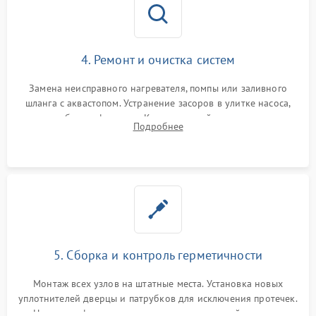
4. Ремонт и очистка систем
Замена неисправного нагревателя, помпы или заливного
шланга с аквастопом. Устранение засоров в улитке насоса,
патрубках и фильтрах. Компонентный ремонт платы
Подробнее
управления, восстановление поврежденной проводки.
5. Сборка и контроль герметичности
Монтаж всех узлов на штатные места. Установка новых
уплотнителей дверцы и патрубков для исключения протечек.
Надежная фиксация хомутов гидравлической системы,