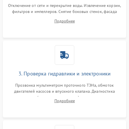
Отключение от сети и перекрытие воды. Извлечение корзин,
фильтров и импеллеров. Снятие боковых стенок, фасада
дверцы или нижнего поддона для прямого доступа к
Подробнее
циркуляционному насосу, ТЭНу и сливной помпе.
3. Проверка гидравлики и электроники
Прозвонка мультиметром проточного ТЭНа, обмоток
двигателей насосов и впускного клапана. Диагностика
прессостата (датчика уровня воды), датчика мутности,
Подробнее
концевика дверцы и электронного модуля управления.