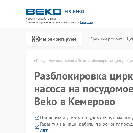
FIX-BEKO
Ремонт устройств Beko
Специализированный cервисный центр г.
Кемерово
Мы ремонтируем
Срочный ремонт
Це
ин Beko в Кемерово
Посудомоечная машина Beko разблокировка циркуляцио
Разблокировка цир
насоса на посудомо
Beko в Кемерово
Привезем и увезем посудомоечную машину
Гарантия на наши работы по ремонту пос
лет
Ремонт стиральных машин Beko
Ремонт сушильных машин Beko
Ремонт духовых шкафов Beko
Ремонт варочных панелей Beko
Ремонт кухонных комбайнов Beko
Ремонт парогенераторов Beko
Ремонт морозильных камер Beko
Ремонт вертикальных пылесосов Beko
Ремонт водонагревателей Beko
Ремонт микроволновых печей Beko