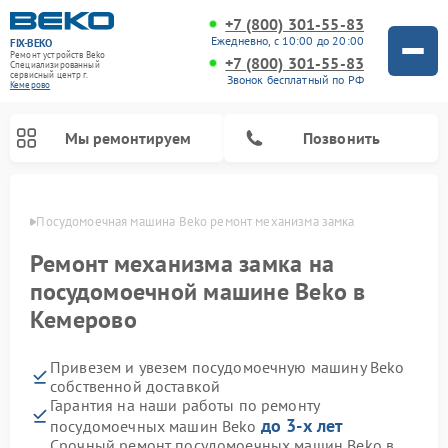
+7 (800) 301-55-83
Ежедневно, с 10:00 до 20:00
FIX-BEKO
Ремонт устройств Beko
+7 (800) 301-55-83
Специализированный
cервисный центр г.
Звонок бесплатный по РФ
Кемерово
Мы ремонтируем
Позвонить
ерово
Посудомоечная машина Beko ремонт механизма замка
Ремонт механизма замка на
посудомоечной машине Beko в
Кемерово
Привезем и увезем посудомоечную машину Beko
собственной доставкой
Гарантия на наши работы по ремонту
Ремонт стиральных машин Beko
Ремонт морозильных камер Beko
Ремонт вертикальных пылесосов Beko
Ремонт сушильных машин Beko
Ремонт кухонных комбайнов Beko
Ремонт микроволновых печей Beko
до 3-х лет
посудомоечных машин Beko
Срочный ремонт посудомоечных машин Beko в