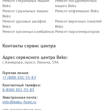
Ремонт стиральных машин
Ремонт посудомоечных
Beko
машин Beko
Ремонт сушильных машин
Ремонт кофемашин Beko
Beko
Ремонт духовых шкафов
Ремонт варочных панелей
Beko
Beko
Ремонт кухонных комбайнов
Ремонт парогенераторов
Beko
Beko
Ремонт блендеров Beko
Ремонт кофеварок Beko
Контакты сервис центра
Ремонт холодильников Beko
Ремонт морозильных камер
Beko
Адрес сервисного центра Beko:
г. Кемерово, просп. Ленина, 59А
Горячая линия:
+7 (800) 301-55-83
Контактный телефон:
8 (800) 301-55-83
Электронная почта:
info@beko-fixim.ru
для юридических лиц