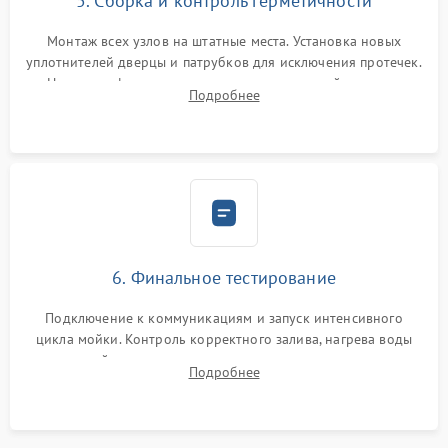
5. Сборка и контроль герметичности
Монтаж всех узлов на штатные места. Установка новых
уплотнителей дверцы и патрубков для исключения протечек.
Надежная фиксация хомутов гидравлической системы,
Подробнее
сборка корпуса и установка датчика поплавка.
6. Финальное тестирование
Подключение к коммуникациям и запуск интенсивного
цикла мойки. Контроль корректного залива, нагрева воды
до нужной температуры, отсутствия посторонних шумов,
Подробнее
штатного слива и абсолютной сухости в поддоне.