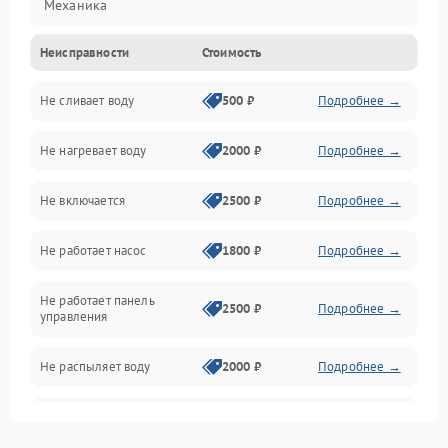
Механика
Неисправности
Стоимость
Управление
Не сливает воду
500 ₽
Подробнее →
Электропитание
Не нагревает воду
2000 ₽
Подробнее →
Датчики
Не включается
2500 ₽
Подробнее →
Нагрев
Не работает насос
1800 ₽
Подробнее →
Вода
Не работает панель
Гигиена
2500 ₽
Подробнее →
управления
Программное обеспечение
Не распыляет воду
2000 ₽
Подробнее →
Не запускается цикл
1800 ₽
Подробнее →
стирки