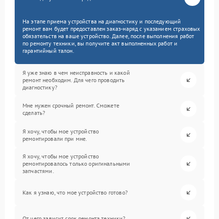
На этапе приема устройства на диагностику и последующий
ремонт вам будет предоставлен заказ-наряд с указанием страховых
обязательств на ваше устройство. Далее, после выполнения работ
по ремонту техники, вы получите акт выполненных работ и
гарантийный талон.
Я уже знаю в чем неисправность и какой
ремонт необходим. Для чего проводить
диагностику?
Мне нужен срочный ремонт. Сможете
сделать?
Я хочу, чтобы мое устройство
ремонтировали при мне.
Я хочу, чтобы мое устройство
ремонтировалось только оригинальными
запчастями.
Как я узнаю, что мое устройство готово?
От чего зависит срок ремонта техники?