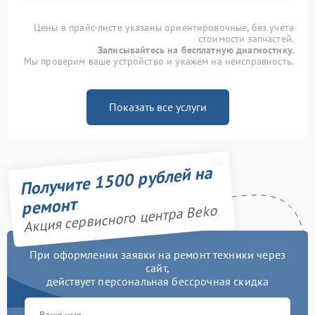
Цены в прайс-листе указаны ориентировочные, без учета
стоимости запчастей.
Записывайтесь на бесплатную диагностику.
Мы проверим ваше устройство и укажем на неисправность.
Показать все услуги
Получите 1500 рублей на
ремонт
Акция сервисного центра Beko
При оформлении заявки на ремонт техники через
сайт,
действует персональная бессрочная скидка