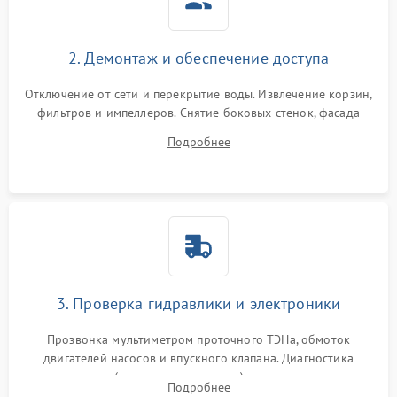
2. Демонтаж и обеспечение доступа
Отключение от сети и перекрытие воды. Извлечение корзин,
фильтров и импеллеров. Снятие боковых стенок, фасада
дверцы или нижнего поддона для прямого доступа к
Подробнее
циркуляционному насосу, ТЭНу и сливной помпе.
3. Проверка гидравлики и электроники
Прозвонка мультиметром проточного ТЭНа, обмоток
двигателей насосов и впускного клапана. Диагностика
прессостата (датчика уровня воды), датчика мутности,
Подробнее
концевика дверцы и электронного модуля управления.