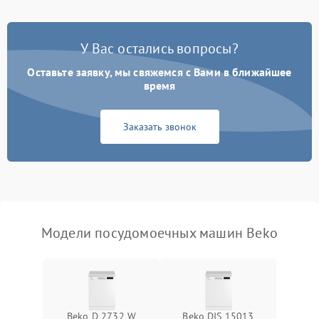
Проблемы с набором
1800 ₽
Подробнее →
воды
У Вас остались вопросы?
Оставьте заявку, мы свяжемся с Вами в ближайшее
Не работает сушилка
2100 ₽
Подробнее →
время
Сбои в работе таймера
1700 ₽
Подробнее →
Заказать звонок
Проблемы с
2100 ₽
Подробнее →
циркуляционным насосом
Модели посудомоечных машин Beko
Beko D 2732 W
Beko DIS 15013