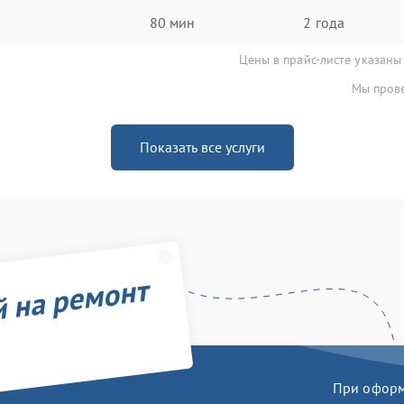
80 мин
2 года
Цены в прайс-листе указаны
Мы прове
Показать все услуги
й на ремонт
При оформл