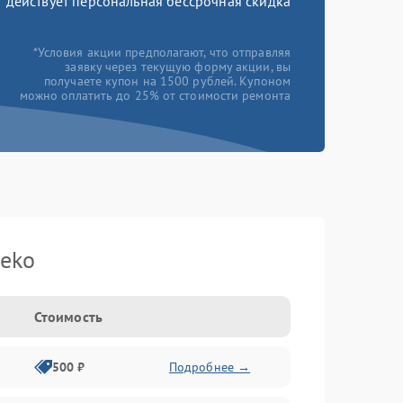
действует персональная бессрочная скидка
*Условия акции предполагают, что отправляя
заявку через текущую форму акции, вы
получаете купон на 1500 рублей. Купоном
можно оплатить до 25% от стоимости ремонта
eko
Стоимость
500 ₽
Подробнее →