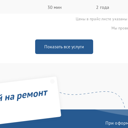
30 мин
2 года
Цены в прайс-листе указаны
Мы прове
Показать все услуги
й на ремонт
При оформл