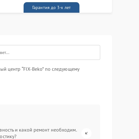
ривезет его к вам вместе с гарантийным
алоном бесплатно
Гарантия до 3-х лет
ый центр “FIX-Beko” по следующему
вность и какой ремонт необходим.
остику?