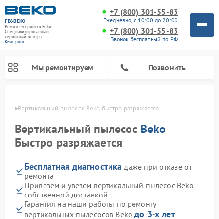
+7 (800) 301-55-83
Ежедневно, с 10:00 до 20:00
FIX-BEKO
Ремонт устройств Beko
+7 (800) 301-55-83
Специализированный
cервисный центр г.
Звонок бесплатный по РФ
Кемерово
Мы ремонтируем
Позвонить
ерово
Вертикальный пылесос Beko быстро разряжается
Вертикальный пылесос
Beko
Быстро разряжается
Бесплатная диагностика
даже при отказе от
ремонта
Привезем и увезем вертикальный пылесос Beko
собственной доставкой
Ремонт стиральных машин Beko
Ремонт сушильных машин Beko
Ремонт кухонных комбайнов Beko
Ремонт посудомоечных машин Beko
Ремонт морозильных камер Beko
Ремонт микроволновых печей Beko
Гарантия на наши работы по ремонту
до 3-х лет
вертикальных пылесосов Beko