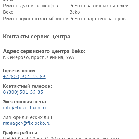
Ремонт духовых шкафов
Ремонт варочных панелей
Beko
Beko
Ремонт кухонных комбайнов
Ремонт парогенераторов
Beko
Beko
Ремонт блендеров Beko
Ремонт кофеварок Beko
Контакты сервис центра
Ремонт холодильников Beko
Ремонт морозильных камер
Beko
Адрес сервисного центра Beko:
г. Кемерово, просп. Ленина, 59А
Горячая линия:
+7 (800) 301-55-83
Контактный телефон:
8 (800) 301-55-83
Электронная почта:
info@beko-fixim.ru
для юридических лиц
manager@fix-beko.ru
График работы:
ПН-ВСК с 9:00 до 21:00 без перерывов и выходных