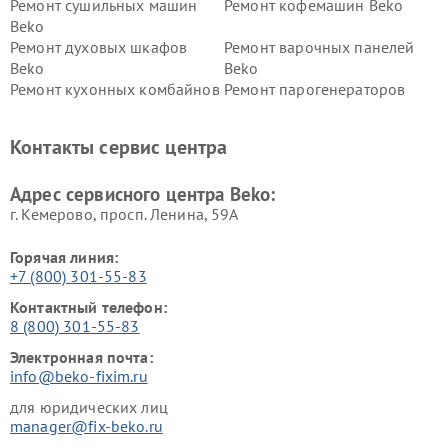
Ремонт сушильных машин
Ремонт кофемашин Beko
Beko
Ремонт духовых шкафов
Ремонт варочных панелей
Beko
Beko
Ремонт кухонных комбайнов
Ремонт парогенераторов
Beko
Beko
Ремонт блендеров Beko
Ремонт кофеварок Beko
Контакты сервис центра
Ремонт холодильников Beko
Ремонт морозильных камер
Beko
Адрес сервисного центра Beko:
г. Кемерово, просп. Ленина, 59А
Горячая линия:
+7 (800) 301-55-83
Контактный телефон:
8 (800) 301-55-83
Электронная почта:
info@beko-fixim.ru
для юридических лиц
manager@fix-beko.ru