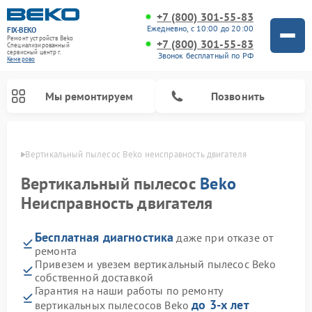
+7 (800) 301-55-83
Ежедневно, с 10:00 до 20:00
FIX-BEKO
Ремонт устройств Beko
+7 (800) 301-55-83
Специализированный
cервисный центр г.
Звонок бесплатный по РФ
Кемерово
Мы ремонтируем
Позвонить
ерово
Вертикальный пылесос Beko неисправность двигателя
Вертикальный пылесос
Beko
Неисправность двигателя
Бесплатная диагностика
даже при отказе от
ремонта
Привезем и увезем вертикальный пылесос Beko
собственной доставкой
Ремонт стиральных машин Beko
Ремонт сушильных машин Beko
Ремонт кухонных комбайнов Beko
Ремонт посудомоечных машин Beko
Ремонт морозильных камер Beko
Ремонт микроволновых печей Beko
Гарантия на наши работы по ремонту
до 3-х лет
вертикальных пылесосов Beko