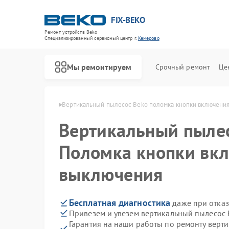
FIX-BEKO
Ремонт устройств Beko
Специализированный cервисный центр г.
Кемерово
Мы ремонтируем
Срочный ремонт
Це
ов Beko в Кемерово
Вертикальный пылесос Beko поломка кнопки включени
Вертикальный пыле
Поломка кнопки вк
выключения
Бесплатная диагностика
даже при отказ
Привезем и увезем вертикальный пылесос 
Гарантия на наши работы по ремонту верт
Ремонт стиральных машин Beko
Ремонт посудомоечных машин Beko
Ремонт сушильных машин Beko
Ремонт духовых шкафов Beko
Ремонт варочных панелей Beko
Ремонт кухонных комбайнов Beko
Ремонт парогенераторов Beko
Ремонт морозильных камер Beko
Ремонт водонагревателей Beko
Ремонт микроволновых печей Beko