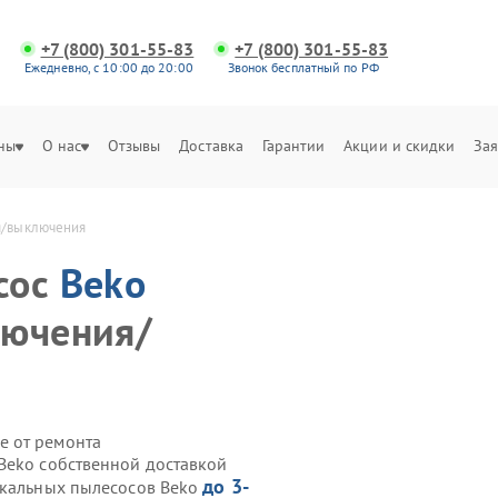
+7 (800) 301-55-83
+7 (800) 301-55-83
Ежедневно, с 10:00 до 20:00
Звонок бесплатный по РФ
ны
О нас
Отзывы
Доставка
Гарантии
Акции и скидки
Зая
я/выключения
сос
Beko
лючения/
е от ремонта
Beko собственной доставкой
до 3-
икальных пылесосов Beko