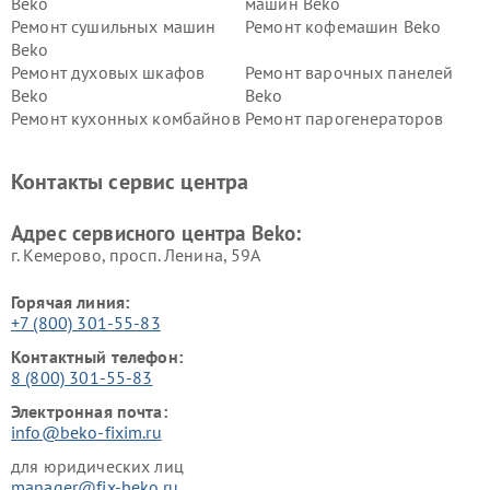
Beko
машин Beko
Ремонт сушильных машин
Ремонт кофемашин Beko
Beko
Ремонт духовых шкафов
Ремонт варочных панелей
Beko
Beko
Ремонт кухонных комбайнов
Ремонт парогенераторов
Beko
Beko
Ремонт блендеров Beko
Ремонт кофеварок Beko
Контакты сервис центра
Ремонт холодильников Beko
Ремонт морозильных камер
Beko
Адрес сервисного центра Beko:
г. Кемерово, просп. Ленина, 59А
Горячая линия:
+7 (800) 301-55-83
Контактный телефон:
8 (800) 301-55-83
Электронная почта:
info@beko-fixim.ru
для юридических лиц
manager@fix-beko.ru