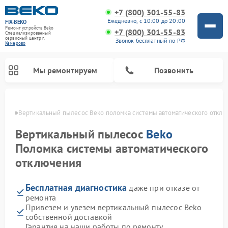
+7 (800) 301-55-83
Ежедневно, с 10:00 до 20:00
FIX-BEKO
Ремонт устройств Beko
+7 (800) 301-55-83
Специализированный
cервисный центр г.
Звонок бесплатный по РФ
Кемерово
Мы ремонтируем
Позвонить
ерово
Вертикальный пылесос Beko поломка системы автоматического отклю
Вертикальный пылесос
Beko
Поломка системы автоматического
отключения
Бесплатная диагностика
даже при отказе от
ремонта
Привезем и увезем вертикальный пылесос Beko
Ремонт стиральных машин Beko
Ремонт сушильных машин Beko
Ремонт кухонных комбайнов Beko
Ремонт посудомоечных машин Beko
Ремонт морозильных камер Beko
Ремонт микроволновых печей Beko
собственной доставкой
Гарантия на наши работы по ремонту