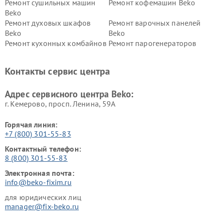
Ремонт сушильных машин
Ремонт кофемашин Beko
Beko
Ремонт духовых шкафов
Ремонт варочных панелей
Beko
Beko
Ремонт кухонных комбайнов
Ремонт парогенераторов
Beko
Beko
Ремонт блендеров Beko
Ремонт кофеварок Beko
Контакты сервис центра
Ремонт холодильников Beko
Ремонт морозильных камер
Beko
Адрес сервисного центра Beko:
г. Кемерово, просп. Ленина, 59А
Горячая линия:
+7 (800) 301-55-83
Контактный телефон:
8 (800) 301-55-83
Электронная почта:
info@beko-fixim.ru
для юридических лиц
manager@fix-beko.ru