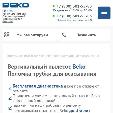
+7 (800) 301-55-83
Ежедневно, с 10:00 до 20:00
FIX-BEKO
Ремонт устройств Beko
+7 (800) 301-55-83
Специализированный
cервисный центр г.
Звонок бесплатный по РФ
Кемерово
Мы ремонтируем
Позвонить
ерово
Вертикальный пылесос Beko поломка трубки для всасывания
Вертикальный пылесос
Beko
Поломка трубки для всасывания
Бесплатная диагностика
даже при отказе от
ремонта
Привезем и увезем вертикальный пылесос Beko
собственной доставкой
Ремонт стиральных машин Beko
Ремонт сушильных машин Beko
Ремонт кухонных комбайнов Beko
Ремонт посудомоечных машин Beko
Ремонт морозильных камер Beko
Ремонт микроволновых печей Beko
Гарантия на наши работы по ремонту
до 3-х лет
вертикальных пылесосов Beko