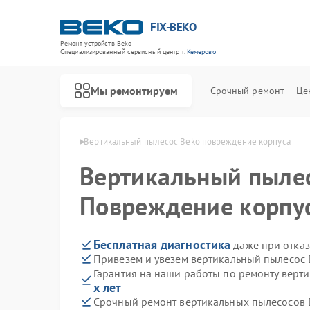
FIX-BEKO
Ремонт устройств Beko
Специализированный cервисный центр г.
Кемерово
Мы ремонтируем
Срочный ремонт
Це
ов Beko в Кемерово
Вертикальный пылесос Beko повреждение корпуса
Вертикальный пыле
Повреждение корпу
Бесплатная диагностика
даже при отказ
Привезем и увезем вертикальный пылесос 
Гарантия на наши работы по ремонту верт
х лет
Срочный ремонт вертикальных пылесосов B
Ремонт стиральных машин Beko
Ремонт посудомоечных машин Beko
Ремонт сушильных машин Beko
Ремонт духовых шкафов Beko
Ремонт варочных панелей Beko
Ремонт кухонных комбайнов Beko
Ремонт парогенераторов Beko
Ремонт морозильных камер Beko
Ремонт водонагревателей Beko
Ремонт микроволновых печей Beko