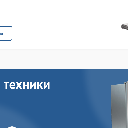
ны
 техники