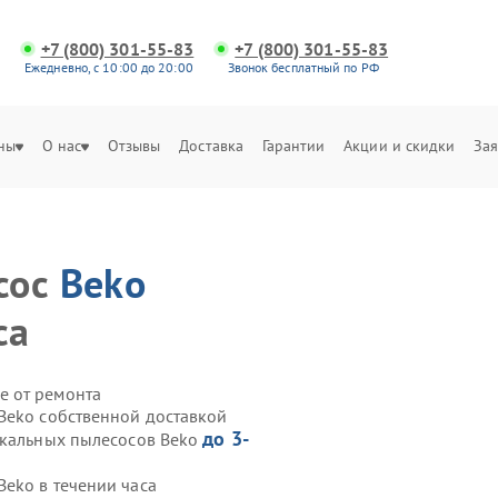
+7 (800) 301-55-83
+7 (800) 301-55-83
Ежедневно, с 10:00 до 20:00
Звонок бесплатный по РФ
ны
О нас
Отзывы
Доставка
Гарантии
Акции и скидки
Зая
сос
Beko
са
е от ремонта
Beko собственной доставкой
до 3-
икальных пылесосов Beko
eko в течении часа