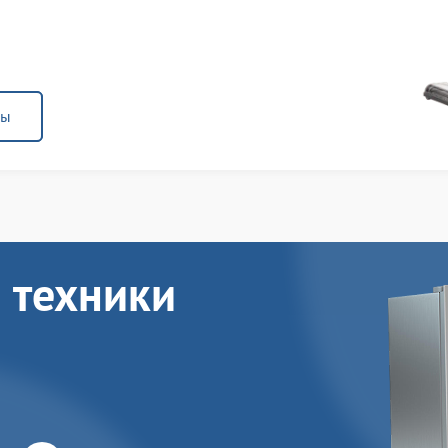
ны
 техники