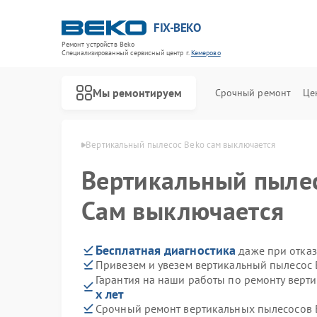
FIX-BEKO
Ремонт устройств Beko
Специализированный cервисный центр г.
Кемерово
Мы ремонтируем
Срочный ремонт
Це
ов Beko в Кемерово
Вертикальный пылесос Beko сам выключается
Вертикальный пыле
Сам выключается
Бесплатная диагностика
даже при отказ
Привезем и увезем вертикальный пылесос 
Гарантия на наши работы по ремонту верт
х лет
Срочный ремонт вертикальных пылесосов B
Ремонт стиральных машин Beko
Ремонт посудомоечных машин Beko
Ремонт сушильных машин Beko
Ремонт духовых шкафов Beko
Ремонт варочных панелей Beko
Ремонт кухонных комбайнов Beko
Ремонт парогенераторов Beko
Ремонт морозильных камер Beko
Ремонт водонагревателей Beko
Ремонт микроволновых печей Beko