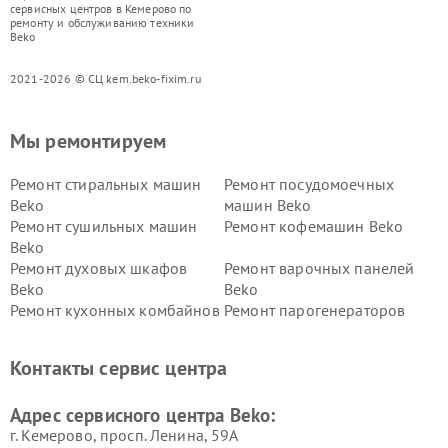
сервисных центров в Кемерово по
ремонту и обслуживанию техники
Beko
2021-2026 © СЦ kem.beko-fixim.ru
Мы ремонтируем
Ремонт стиральных машин
Ремонт посудомоечных
Beko
машин Beko
Ремонт сушильных машин
Ремонт кофемашин Beko
Beko
Ремонт духовых шкафов
Ремонт варочных панелей
Beko
Beko
Ремонт кухонных комбайнов
Ремонт парогенераторов
Beko
Beko
Ремонт блендеров Beko
Ремонт кофеварок Beko
Контакты сервис центра
Ремонт холодильников Beko
Ремонт морозильных камер
Beko
Адрес сервисного центра Beko:
г. Кемерово, просп. Ленина, 59А