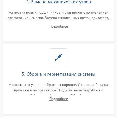
4. Замена механических узлов
Установка новых подшипников и сальников с применением
влагостойкой смазки. Замена изношенных щеток двигателя,
порванного ремня привода, неисправного сливного насоса
Подробнее
или поврежденной резиновой манжеты.
5. Сборка и герметизация системы
Монтаж всех узлов в обратном порядке. Установка бака на
пружины и амортизаторы. Подключение патрубков с
надежной фиксацией хомутами. Обработка стыков
Подробнее
герметиком для предотвращения возможных протечек воды.