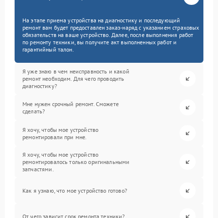
На этапе приема устройства на диагностику и последующий
ремонт вам будет предоставлен заказ-наряд с указанием страховых
обязательств на ваше устройство. Далее, после выполнения работ
по ремонту техники, вы получите акт выполненных работ и
гарантийный талон.
Я уже знаю в чем неисправность и какой
ремонт необходим. Для чего проводить
диагностику?
Мне нужен срочный ремонт. Сможете
сделать?
Я хочу, чтобы мое устройство
ремонтировали при мне.
Я хочу, чтобы мое устройство
ремонтировалось только оригинальными
запчастями.
Как я узнаю, что мое устройство готово?
От чего зависит срок ремонта техники?