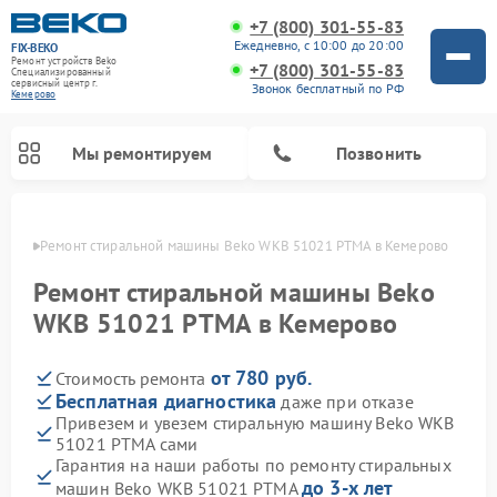
+7 (800) 301-55-83
Ежедневно, с 10:00 до 20:00
FIX-BEKO
Ремонт устройств Beko
+7 (800) 301-55-83
Специализированный
cервисный центр г.
Звонок бесплатный по РФ
Кемерово
Мы ремонтируем
Позвонить
ерово
Ремонт стиральной машины Beko WKB 51021 PTМА в Кемерово
Ремонт стиральной машины Beko
WKB 51021 PTМА в Кемерово
от 780 руб.
Стоимость ремонта
Бесплатная диагностика
даже при отказе
Привезем и увезем стиральную машину Beko WKB
51021 PTМА сами
Ремонт посудомоечных машин Beko
Ремонт морозильных камер Beko
Ремонт вертикальных пылесосов Beko
Ремонт сушильных машин Beko
Ремонт кухонных комбайнов Beko
Ремонт микроволновых печей Beko
Гарантия на наши работы по ремонту стиральных
до 3-х лет
машин Beko WKB 51021 PTМА