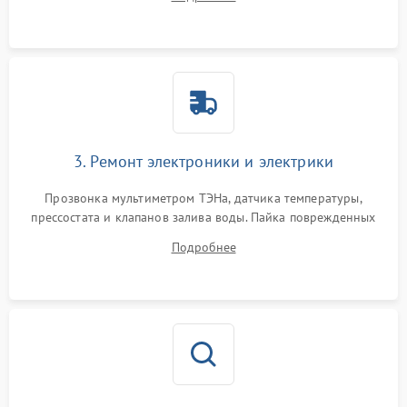
крестовины на износ, а манжеты люка на разрывы.
3. Ремонт электроники и электрики
Прозвонка мультиметром ТЭНа, датчика температуры,
прессостата и клапанов залива воды. Пайка поврежденных
дорожек или замена симисторов на плате управления.
Подробнее
Восстановление целостности проводки и контактов.