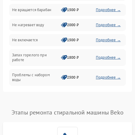
Не вращается барабан
1500 ₽
Подробнее →
Слив
Не нагревает воду
2000 ₽
Подробнее →
Программное обеспечение
Не включается
1500 ₽
Подробнее →
Запах горелого при
1800 ₽
Подробнее →
работе
Проблемы с набором
2500 ₽
Подробнее →
воды
Замена ТЭНа
2200 ₽
Подробнее →
Замена платы управления
2200 ₽
Подробнее →
Этапы ремонта стиральной машины Beko