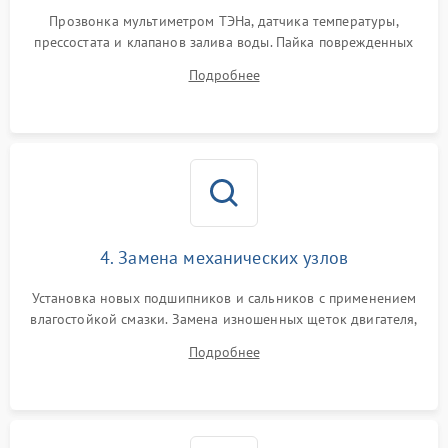
Прозвонка мультиметром ТЭНа, датчика температуры,
прессостата и клапанов залива воды. Пайка поврежденных
дорожек или замена симисторов на плате управления.
Подробнее
Восстановление целостности проводки и контактов.
4. Замена механических узлов
Установка новых подшипников и сальников с применением
влагостойкой смазки. Замена изношенных щеток двигателя,
порванного ремня привода, неисправного сливного насоса
Подробнее
или поврежденной резиновой манжеты.