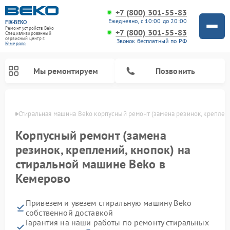
+7 (800) 301-55-83
Ежедневно, с 10:00 до 20:00
FIX-BEKO
Ремонт устройств Beko
+7 (800) 301-55-83
Специализированный
cервисный центр г.
Звонок бесплатный по РФ
Кемерово
Мы ремонтируем
Позвонить
ерово
Стиральная машина Beko корпусный ремонт (замена резинок, креплени
Корпусный ремонт (замена
резинок, креплений, кнопок) на
стиральной машине Beko в
Кемерово
Привезем и увезем стиральную машину Beko
Ремонт посудомоечных машин Beko
Ремонт морозильных камер Beko
Ремонт вертикальных пылесосов Beko
Ремонт сушильных машин Beko
Ремонт кухонных комбайнов Beko
Ремонт микроволновых печей Beko
собственной доставкой
Гарантия на наши работы по ремонту стиральных