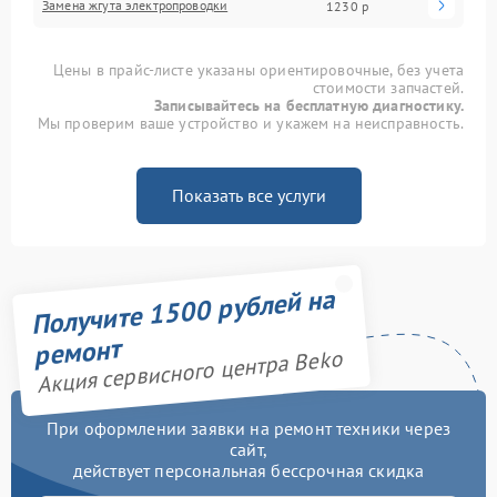
Замена жгута электропроводки
1230 р
Цены в прайс-листе указаны ориентировочные, без учета
стоимости запчастей.
Записывайтесь на бесплатную диагностику.
Мы проверим ваше устройство и укажем на неисправность.
Показать все услуги
Получите 1500 рублей на
ремонт
Акция сервисного центра Beko
При оформлении заявки на ремонт техники через
сайт,
действует персональная бессрочная скидка