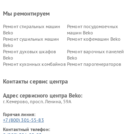
Мы ремонтируем
Ремонт стиральных машин
Ремонт посудомоечных
Beko
машин Beko
Ремонт сушильных машин
Ремонт кофемашин Beko
Beko
Ремонт духовых шкафов
Ремонт варочных панелей
Beko
Beko
Ремонт кухонных комбайнов
Ремонт парогенераторов
Beko
Beko
Ремонт блендеров Beko
Ремонт кофеварок Beko
Контакты сервис центра
Ремонт холодильников Beko
Ремонт морозильных камер
Beko
Адрес сервисного центра Beko:
г. Кемерово, просп. Ленина, 59А
Горячая линия:
+7 (800) 301-55-83
Контактный телефон: