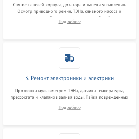
Снятие панелей корпуса, дозатора и панели управления.
Осмотр приводного ремня, ТЭНа, сливного насоса и
амортизаторов. Проверка подшипников барабана и
Подробнее
крестовины на износ, а манжеты люка на разрывы.
3. Ремонт электроники и электрики
Прозвонка мультиметром ТЭНа, датчика температуры,
прессостата и клапанов залива воды. Пайка поврежденных
дорожек или замена симисторов на плате управления.
Подробнее
Восстановление целостности проводки и контактов.