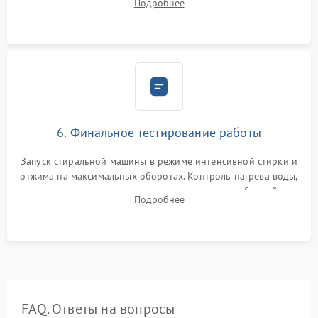
Подробнее
герметиком для предотвращения возможных протечек воды.
6. Финальное тестирование работы
Запуск стиральной машины в режиме интенсивной стирки и
отжима на максимальных оборотах. Контроль нагрева воды,
корректности слива, отсутствия излишних вибраций,
Подробнее
посторонних стуков и протечек под корпусом.
FAQ. Ответы на вопросы