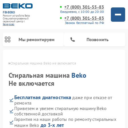
+7 (800) 301-55-83
Ежедневно, с 10:00 до 20:00
FIX-BEKO
Ремонт устройств Beko
+7 (800) 301-55-83
Специализированный
cервисный центр г.
Звонок бесплатный по РФ
Кемерово
Мы ремонтируем
Позвонить
ерово
Стиральная машина Beko не включается
Стиральная машина
Beko
Не включается
Бесплатная диагностика
даже при отказе от
ремонта
Привезем и увезем стиральную машину Beko
собственной доставкой
Ремонт посудомоечных машин Beko
Ремонт морозильных камер Beko
Ремонт вертикальных пылесосов Beko
Ремонт сушильных машин Beko
Ремонт кухонных комбайнов Beko
Ремонт микроволновых печей Beko
Гарантия на наши работы по ремонту стиральных
до 3-х лет
машин Beko