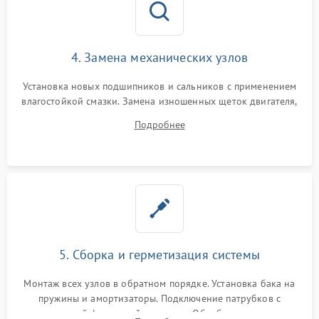
4. Замена механических узлов
Установка новых подшипников и сальников с применением
влагостойкой смазки. Замена изношенных щеток двигателя,
порванного ремня привода, неисправного сливного насоса
Подробнее
или поврежденной резиновой манжеты.
5. Сборка и герметизация системы
Монтаж всех узлов в обратном порядке. Установка бака на
пружины и амортизаторы. Подключение патрубков с
надежной фиксацией хомутами. Обработка стыков