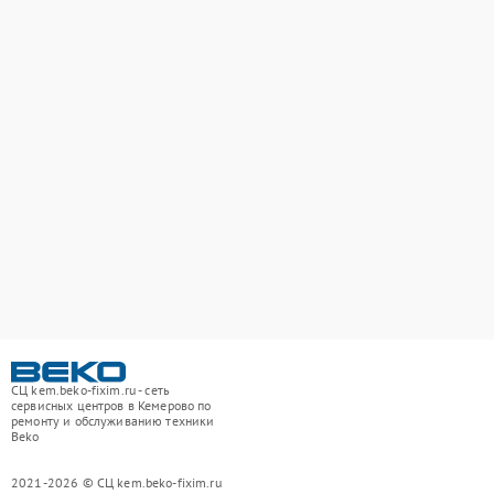
СЦ kem.beko-fixim.ru - сеть
сервисных центров в Кемерово по
ремонту и обслуживанию техники
Beko
2021-2026 © СЦ kem.beko-fixim.ru