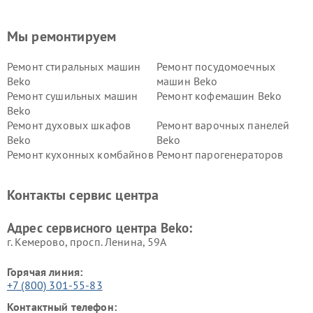
Мы ремонтируем
Ремонт стиральных машин
Ремонт посудомоечных
Beko
машин Beko
Ремонт сушильных машин
Ремонт кофемашин Beko
Beko
Ремонт духовых шкафов
Ремонт варочных панелей
Beko
Beko
Ремонт кухонных комбайнов
Ремонт парогенераторов
Beko
Beko
Ремонт блендеров Beko
Ремонт кофеварок Beko
Контакты сервис центра
Ремонт холодильников Beko
Ремонт морозильных камер
Beko
Адрес сервисного центра Beko:
г. Кемерово, просп. Ленина, 59А
Горячая линия:
+7 (800) 301-55-83
Контактный телефон: