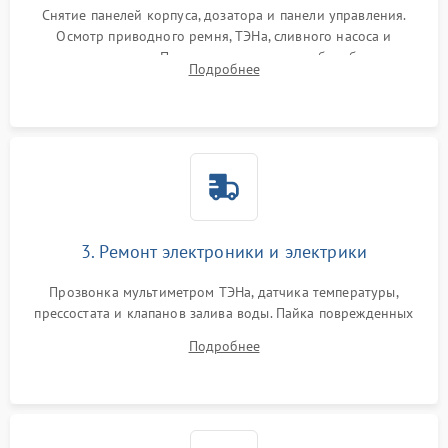
Снятие панелей корпуса, дозатора и панели управления.
Осмотр приводного ремня, ТЭНа, сливного насоса и
амортизаторов. Проверка подшипников барабана и
Подробнее
крестовины на износ, а манжеты люка на разрывы.
3. Ремонт электроники и электрики
Прозвонка мультиметром ТЭНа, датчика температуры,
прессостата и клапанов залива воды. Пайка поврежденных
дорожек или замена симисторов на плате управления.
Подробнее
Восстановление целостности проводки и контактов.