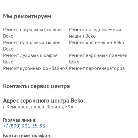
Мы ремонтируем
Ремонт стиральных машин
Ремонт посудомоечных
Beko
машин Beko
Ремонт сушильных машин
Ремонт кофемашин Beko
Beko
Ремонт духовых шкафов
Ремонт варочных панелей
Beko
Beko
Ремонт кухонных комбайнов
Ремонт парогенераторов
Beko
Beko
Ремонт блендеров Beko
Ремонт кофеварок Beko
Контакты сервис центра
Ремонт холодильников Beko
Ремонт морозильных камер
Beko
Адрес сервисного центра Beko:
г. Кемерово, просп. Ленина, 59А
Горячая линия:
+7 (800) 301-55-83
Контактный телефон: