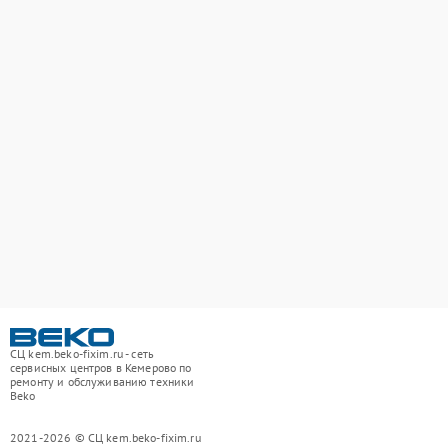
СЦ kem.beko-fixim.ru - сеть
сервисных центров в Кемерово по
ремонту и обслуживанию техники
Beko
2021-2026 © СЦ kem.beko-fixim.ru