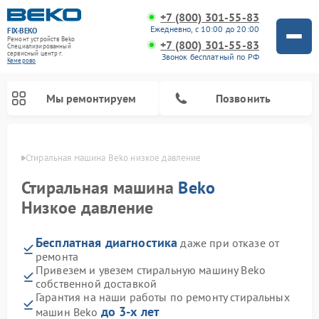
+7 (800) 301-55-83
Ежедневно, с 10:00 до 20:00
FIX-BEKO
Ремонт устройств Beko
+7 (800) 301-55-83
Специализированный
cервисный центр г.
Звонок бесплатный по РФ
Кемерово
Мы ремонтируем
Позвонить
ерово
Стиральная машина Beko низкое давление
Стиральная машина
Beko
Низкое давление
Бесплатная диагностика
даже при отказе от
ремонта
Привезем и увезем стиральную машину Beko
собственной доставкой
Ремонт посудомоечных машин Beko
Ремонт морозильных камер Beko
Ремонт вертикальных пылесосов Beko
Ремонт сушильных машин Beko
Ремонт кухонных комбайнов Beko
Ремонт микроволновых печей Beko
Гарантия на наши работы по ремонту стиральных
до 3-х лет
машин Beko