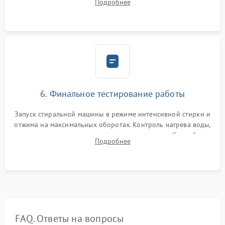
Подробнее
герметиком для предотвращения возможных протечек воды.
6. Финальное тестирование работы
Запуск стиральной машины в режиме интенсивной стирки и
отжима на максимальных оборотах. Контроль нагрева воды,
корректности слива, отсутствия излишних вибраций,
Подробнее
посторонних стуков и протечек под корпусом.
FAQ. Ответы на вопросы