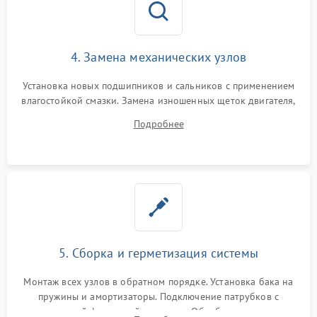
4. Замена механических узлов
Установка новых подшипников и сальников с применением
влагостойкой смазки. Замена изношенных щеток двигателя,
порванного ремня привода, неисправного сливного насоса
Подробнее
или поврежденной резиновой манжеты.
5. Сборка и герметизация системы
Монтаж всех узлов в обратном порядке. Установка бака на
пружины и амортизаторы. Подключение патрубков с
надежной фиксацией хомутами. Обработка стыков