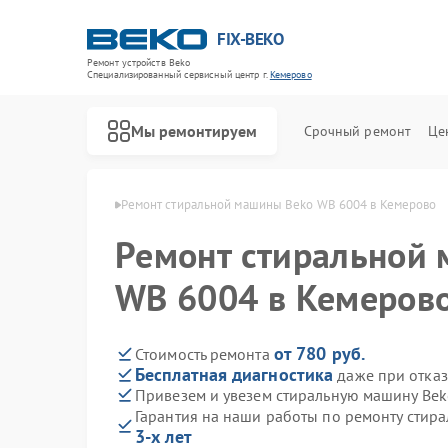
FIX-BEKO
Ремонт устройств Beko
Специализированный cервисный центр г.
Кемерово
Мы ремонтируем
Срочный ремонт
Це
ин Beko в Кемерово
Ремонт стиральной машины Beko WB 6004 в Кемерово
Ремонт стиральной
WB 6004 в Кемеров
от 780 руб.
Стоимость ремонта
Бесплатная диагностика
даже при отказ
Привезем и увезем стиральную машину Be
Гарантия на наши работы по ремонту сти
3-х лет
Ремонт посудомоечных машин Beko
Ремонт сушильных машин Beko
Ремонт духовых шкафов Beko
Ремонт варочных панелей Beko
Ремонт кухонных комбайнов Beko
Ремонт парогенераторов Beko
Ремонт морозильных камер Beko
Ремонт вертикальных пылесосов Beko
Ремонт водонагревателей Beko
Ремонт микроволновых печей Beko