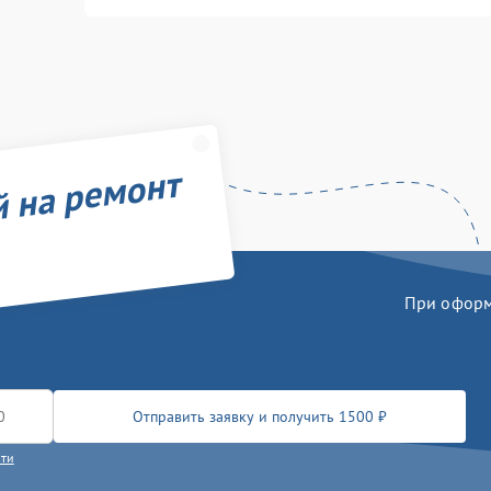
й на ремонт
При оформл
Отправить заявку и получить 1500 ₽
сти