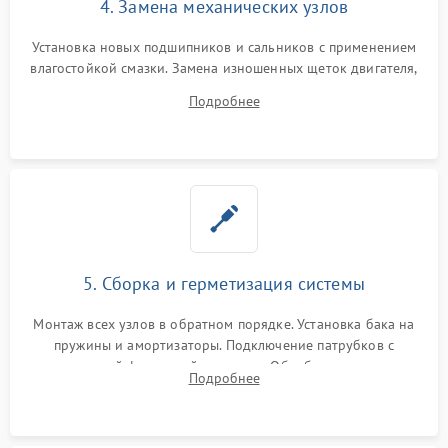
4. Замена механических узлов
Установка новых подшипников и сальников с применением
влагостойкой смазки. Замена изношенных щеток двигателя,
порванного ремня привода, неисправного сливного насоса
Подробнее
или поврежденной резиновой манжеты.
5. Сборка и герметизация системы
Монтаж всех узлов в обратном порядке. Установка бака на
пружины и амортизаторы. Подключение патрубков с
надежной фиксацией хомутами. Обработка стыков
Подробнее
герметиком для предотвращения возможных протечек воды.