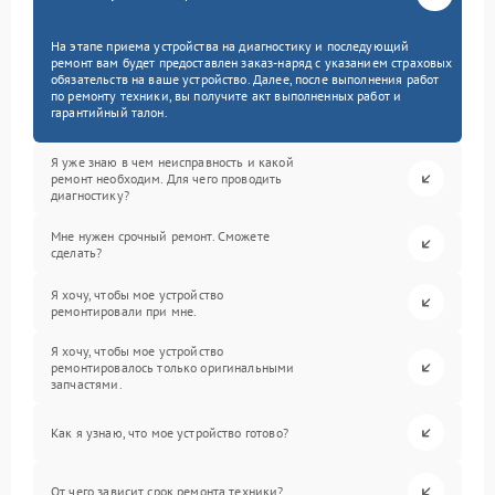
На этапе приема устройства на диагностику и последующий
ремонт вам будет предоставлен заказ-наряд с указанием страховых
обязательств на ваше устройство. Далее, после выполнения работ
по ремонту техники, вы получите акт выполненных работ и
гарантийный талон.
Я уже знаю в чем неисправность и какой
ремонт необходим. Для чего проводить
диагностику?
Мне нужен срочный ремонт. Сможете
сделать?
Я хочу, чтобы мое устройство
ремонтировали при мне.
Я хочу, чтобы мое устройство
ремонтировалось только оригинальными
запчастями.
Как я узнаю, что мое устройство готово?
От чего зависит срок ремонта техники?