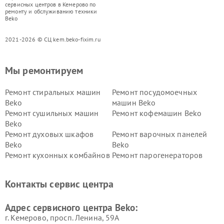
сервисных центров в Кемерово по
ремонту и обслуживанию техники
Beko
2021-2026 © СЦ kem.beko-fixim.ru
Мы ремонтируем
Ремонт стиральных машин
Ремонт посудомоечных
Beko
машин Beko
Ремонт сушильных машин
Ремонт кофемашин Beko
Beko
Ремонт духовых шкафов
Ремонт варочных панелей
Beko
Beko
Ремонт кухонных комбайнов
Ремонт парогенераторов
Beko
Beko
Ремонт блендеров Beko
Ремонт кофеварок Beko
Контакты сервис центра
Ремонт холодильников Beko
Ремонт морозильных камер
Beko
Адрес сервисного центра Beko:
г. Кемерово, просп. Ленина, 59А