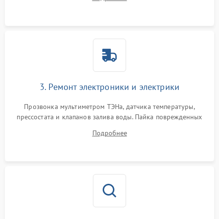
крестовины на износ, а манжеты люка на разрывы.
3. Ремонт электроники и электрики
Прозвонка мультиметром ТЭНа, датчика температуры,
прессостата и клапанов залива воды. Пайка поврежденных
дорожек или замена симисторов на плате управления.
Подробнее
Восстановление целостности проводки и контактов.