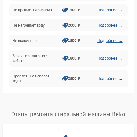
Не вращается барабан
1500 ₽
Подробнее →
Слив
Не нагревает воду
2000 ₽
Подробнее →
Программное обеспечение
Не включается
1500 ₽
Подробнее →
Запах горелого при
1800 ₽
Подробнее →
работе
Проблемы с набором
2500 ₽
Подробнее →
воды
Замена ТЭНа
2200 ₽
Подробнее →
Замена платы управления
2200 ₽
Подробнее →
Этапы ремонта стиральной машины Beko