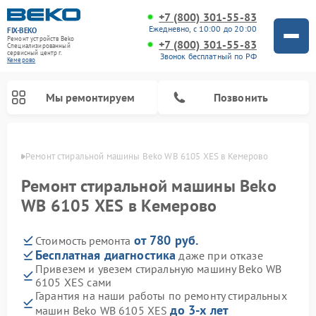
+7 (800) 301-55-83
Ежедневно, с 10:00 до 20:00
FIX-BEKO
Ремонт устройств Beko
+7 (800) 301-55-83
Специализированный
cервисный центр г.
Звонок бесплатный по РФ
Кемерово
Мы ремонтируем
Позвонить
ерово
Ремонт стиральной машины Beko WB 6105 XES в Кемерово
Ремонт стиральной машины Beko
WB 6105 XES в Кемерово
от 780 руб.
Стоимость ремонта
Бесплатная диагностика
даже при отказе
Привезем и увезем стиральную машину Beko WB
6105 XES сами
Ремонт посудомоечных машин Beko
Ремонт морозильных камер Beko
Ремонт вертикальных пылесосов Beko
Ремонт сушильных машин Beko
Ремонт кухонных комбайнов Beko
Ремонт микроволновых печей Beko
Гарантия на наши работы по ремонту стиральных
до 3-х лет
машин Beko WB 6105 XES