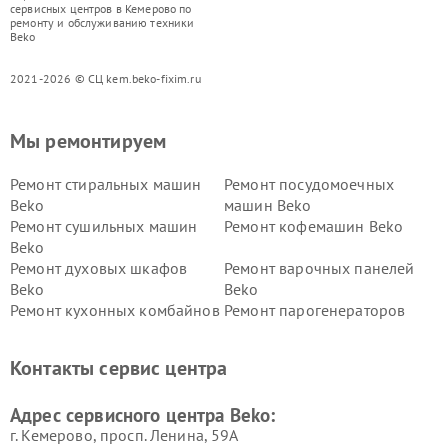
сервисных центров в Кемерово по
ремонту и обслуживанию техники
Beko
2021-2026 © СЦ kem.beko-fixim.ru
Мы ремонтируем
Ремонт стиральных машин
Ремонт посудомоечных
Beko
машин Beko
Ремонт сушильных машин
Ремонт кофемашин Beko
Beko
Ремонт духовых шкафов
Ремонт варочных панелей
Beko
Beko
Ремонт кухонных комбайнов
Ремонт парогенераторов
Beko
Beko
Ремонт блендеров Beko
Ремонт кофеварок Beko
Контакты сервис центра
Ремонт холодильников Beko
Ремонт морозильных камер
Beko
Адрес сервисного центра Beko:
г. Кемерово, просп. Ленина, 59А