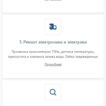
крестовины на износ, а манжеты люка на разрывы.
3. Ремонт электроники и электрики
Прозвонка мультиметром ТЭНа, датчика температуры,
прессостата и клапанов залива воды. Пайка поврежденных
дорожек или замена симисторов на плате управления.
Подробнее
Восстановление целостности проводки и контактов.