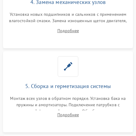
4. Замена механических узлов
Установка новых подшипников и сальников с применением
влагостойкой смазки. Замена изношенных щеток двигателя,
порванного ремня привода, неисправного сливного насоса
Подробнее
или поврежденной резиновой манжеты.
5. Сборка и герметизация системы
Монтаж всех узлов в обратном порядке. Установка бака на
пружины и амортизаторы. Подключение патрубков с
надежной фиксацией хомутами. Обработка стыков
Подробнее
герметиком для предотвращения возможных протечек воды.