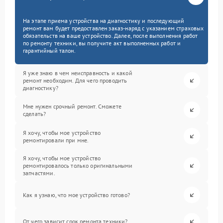
На этапе приема устройства на диагностику и последующий
ремонт вам будет предоставлен заказ-наряд с указанием страховых
обязательств на ваше устройство. Далее, после выполнения работ
по ремонту техники, вы получите акт выполненных работ и
гарантийный талон.
Я уже знаю в чем неисправность и какой
ремонт необходим. Для чего проводить
диагностику?
Мне нужен срочный ремонт. Сможете
сделать?
Я хочу, чтобы мое устройство
ремонтировали при мне.
Я хочу, чтобы мое устройство
ремонтировалось только оригинальными
запчастями.
Как я узнаю, что мое устройство готово?
От чего зависит срок ремонта техники?