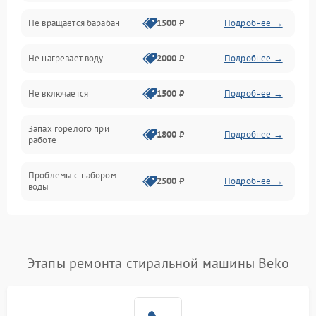
Не вращается барабан
1500 ₽
Подробнее →
Слив
Не нагревает воду
2000 ₽
Подробнее →
Программное обеспечение
Не включается
1500 ₽
Подробнее →
Запах горелого при
1800 ₽
Подробнее →
работе
Проблемы с набором
2500 ₽
Подробнее →
воды
Замена ТЭНа
2200 ₽
Подробнее →
Замена платы управления
2200 ₽
Подробнее →
Этапы ремонта стиральной машины Beko