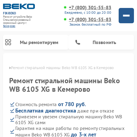
+7 (800) 301-55-83
Ежедневно, с 10:00 до 20:00
FIX-BEKO
Ремонт устройств Beko
+7 (800) 301-55-83
Специализированный
cервисный центр г.
Звонок бесплатный по РФ
Кемерово
Мы ремонтируем
Позвонить
ерово
Ремонт стиральной машины Beko WB 6105 XG в Кемерово
Ремонт стиральной машины Beko
WB 6105 XG в Кемерово
от 780 руб.
Стоимость ремонта
Бесплатная диагностика
даже при отказе
Привезем и увезем стиральную машину Beko WB
6105 XG сами
Ремонт посудомоечных машин Beko
Ремонт морозильных камер Beko
Ремонт вертикальных пылесосов Beko
Ремонт сушильных машин Beko
Ремонт кухонных комбайнов Beko
Ремонт микроволновых печей Beko
Гарантия на наши работы по ремонту стиральных
до 3-х лет
машин Beko WB 6105 XG