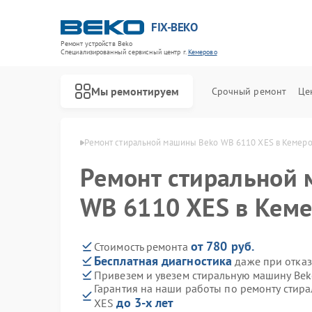
FIX-BEKO
Ремонт устройств Beko
Специализированный cервисный центр г.
Кемерово
Мы ремонтируем
Срочный ремонт
Це
ин Beko в Кемерово
Ремонт стиральной машины Beko WB 6110 XES в Кемер
Ремонт стиральной
WB 6110 XES в Кем
от 780 руб.
Стоимость ремонта
Бесплатная диагностика
даже при отказ
Привезем и увезем стиральную машину Be
Гарантия на наши работы по ремонту стир
до 3-х лет
XES
Ремонт посудомоечных машин Beko
Ремонт сушильных машин Beko
Ремонт духовых шкафов Beko
Ремонт варочных панелей Beko
Ремонт кухонных комбайнов Beko
Ремонт парогенераторов Beko
Ремонт морозильных камер Beko
Ремонт вертикальных пылесосов Beko
Ремонт водонагревателей Beko
Ремонт микроволновых печей Beko