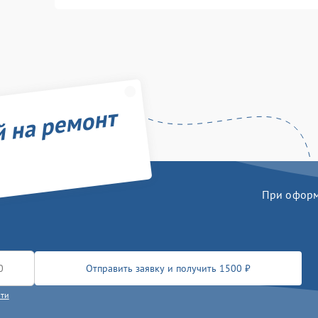
й на ремонт
При оформл
Отправить заявку и получить 1500 ₽
сти