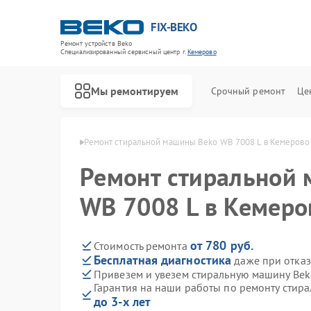
FIX-BEKO
Ремонт устройств Beko
Специализированный cервисный центр г.
Кемерово
Мы ремонтируем
Срочный ремонт
Це
ин Beko в Кемерово
Ремонт стиральной машины Beko WB 7008 L в Кемерово
Ремонт стиральной
WB 7008 L в Кемеро
от 780 руб.
Стоимость ремонта
Бесплатная диагностика
даже при отказ
Привезем и увезем стиральную машину Bek
Гарантия на наши работы по ремонту стир
до 3-х лет
Ремонт посудомоечных машин Beko
Ремонт сушильных машин Beko
Ремонт духовых шкафов Beko
Ремонт варочных панелей Beko
Ремонт кухонных комбайнов Beko
Ремонт парогенераторов Beko
Ремонт морозильных камер Beko
Ремонт вертикальных пылесосов Beko
Ремонт водонагревателей Beko
Ремонт микроволновых печей Beko