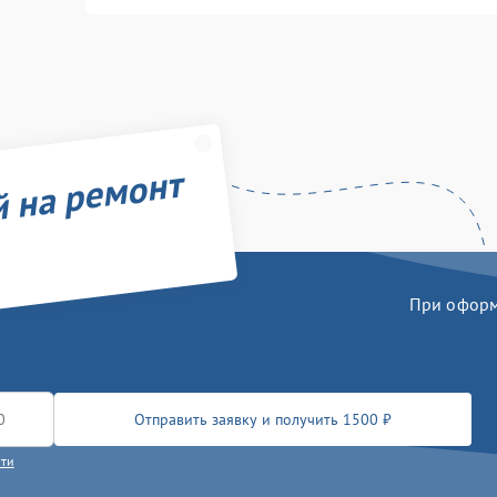
й на ремонт
При оформл
Отправить заявку и получить 1500 ₽
сти