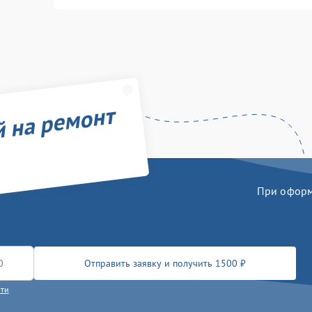
й на ремонт
При оформл
Отправить заявку и получить 1500 ₽
сти