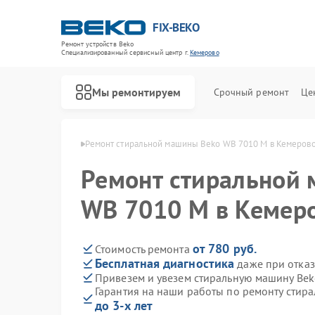
FIX-BEKO
Ремонт устройств Beko
Специализированный cервисный центр г.
Кемерово
Мы ремонтируем
Срочный ремонт
Це
ин Beko в Кемерово
Ремонт стиральной машины Beko WB 7010 M в Кемеров
Ремонт стиральной
WB 7010 M в Кемер
от 780 руб.
Стоимость ремонта
Бесплатная диагностика
даже при отказ
Привезем и увезем стиральную машину Be
Гарантия на наши работы по ремонту стир
до 3-х лет
Ремонт посудомоечных машин Beko
Ремонт сушильных машин Beko
Ремонт духовых шкафов Beko
Ремонт варочных панелей Beko
Ремонт кухонных комбайнов Beko
Ремонт парогенераторов Beko
Ремонт морозильных камер Beko
Ремонт вертикальных пылесосов Beko
Ремонт водонагревателей Beko
Ремонт микроволновых печей Beko