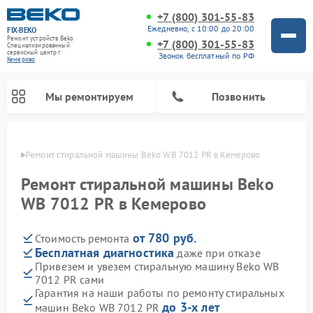
+7 (800) 301-55-83
Ежедневно, с 10:00 до 20:00
FIX-BEKO
Ремонт устройств Beko
+7 (800) 301-55-83
Специализированный
cервисный центр г.
Звонок бесплатный по РФ
Кемерово
Мы ремонтируем
Позвонить
ерово
Ремонт стиральной машины Beko WB 7012 PR в Кемерово
Ремонт стиральной машины Beko
WB 7012 PR в Кемерово
от 780 руб.
Стоимость ремонта
Бесплатная диагностика
даже при отказе
Привезем и увезем стиральную машину Beko WB
7012 PR сами
Ремонт посудомоечных машин Beko
Ремонт морозильных камер Beko
Ремонт вертикальных пылесосов Beko
Ремонт сушильных машин Beko
Ремонт кухонных комбайнов Beko
Ремонт микроволновых печей Beko
Гарантия на наши работы по ремонту стиральных
до 3-х лет
машин Beko WB 7012 PR