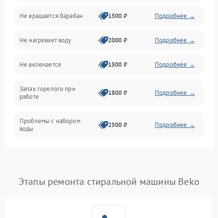
Не вращается барабан
1500 ₽
Подробнее →
Слив
Не нагревает воду
2000 ₽
Подробнее →
Программное обеспечение
Не включается
1500 ₽
Подробнее →
Запах горелого при
1800 ₽
Подробнее →
работе
Проблемы с набором
2500 ₽
Подробнее →
воды
Замена ТЭНа
2200 ₽
Подробнее →
Замена платы управления
2200 ₽
Подробнее →
Этапы ремонта стиральной машины Beko