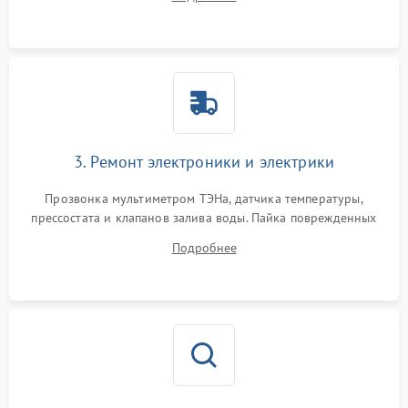
крестовины на износ, а манжеты люка на разрывы.
3. Ремонт электроники и электрики
Прозвонка мультиметром ТЭНа, датчика температуры,
прессостата и клапанов залива воды. Пайка поврежденных
дорожек или замена симисторов на плате управления.
Подробнее
Восстановление целостности проводки и контактов.