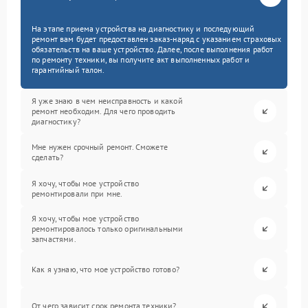
На этапе приема устройства на диагностику и последующий
ремонт вам будет предоставлен заказ-наряд с указанием страховых
обязательств на ваше устройство. Далее, после выполнения работ
по ремонту техники, вы получите акт выполненных работ и
гарантийный талон.
Я уже знаю в чем неисправность и какой
ремонт необходим. Для чего проводить
диагностику?
Мне нужен срочный ремонт. Сможете
сделать?
Я хочу, чтобы мое устройство
ремонтировали при мне.
Я хочу, чтобы мое устройство
ремонтировалось только оригинальными
запчастями.
Как я узнаю, что мое устройство готово?
От чего зависит срок ремонта техники?