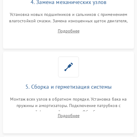
4. Замена механических узлов
Установка новых подшипников и сальников с применением
влагостойкой смазки. Замена изношенных щеток двигателя,
порванного ремня привода, неисправного сливного насоса
Подробнее
или поврежденной резиновой манжеты.
5. Сборка и герметизация системы
Монтаж всех узлов в обратном порядке. Установка бака на
пружины и амортизаторы. Подключение патрубков с
надежной фиксацией хомутами. Обработка стыков
Подробнее
герметиком для предотвращения возможных протечек воды.