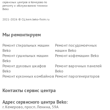
сервисных центров в Кемерово по
ремонту и обслуживанию техники
Beko
2021-2026 © СЦ kem.beko-fixim.ru
Мы ремонтируем
Ремонт стиральных машин
Ремонт посудомоечных
Beko
машин Beko
Ремонт сушильных машин
Ремонт кофемашин Beko
Beko
Ремонт духовых шкафов
Ремонт варочных панелей
Beko
Beko
Ремонт кухонных комбайнов
Ремонт парогенераторов
Beko
Beko
Ремонт блендеров Beko
Ремонт кофеварок Beko
Контакты сервис центра
Ремонт холодильников Beko
Ремонт морозильных камер
Beko
Адрес сервисного центра Beko:
г. Кемерово, просп. Ленина, 59А