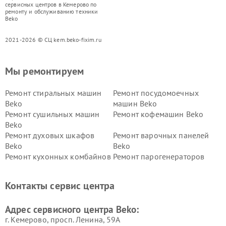
сервисных центров в Кемерово по
ремонту и обслуживанию техники
Beko
2021-2026 © СЦ kem.beko-fixim.ru
Мы ремонтируем
Ремонт стиральных машин
Ремонт посудомоечных
Beko
машин Beko
Ремонт сушильных машин
Ремонт кофемашин Beko
Beko
Ремонт духовых шкафов
Ремонт варочных панелей
Beko
Beko
Ремонт кухонных комбайнов
Ремонт парогенераторов
Beko
Beko
Ремонт блендеров Beko
Ремонт кофеварок Beko
Контакты сервис центра
Ремонт холодильников Beko
Ремонт морозильных камер
Beko
Адрес сервисного центра Beko:
г. Кемерово, просп. Ленина, 59А