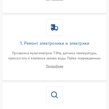
крестовины на износ, а манжеты люка на разрывы.
3. Ремонт электроники и электрики
Прозвонка мультиметром ТЭНа, датчика температуры,
прессостата и клапанов залива воды. Пайка поврежденных
дорожек или замена симисторов на плате управления.
Подробнее
Восстановление целостности проводки и контактов.