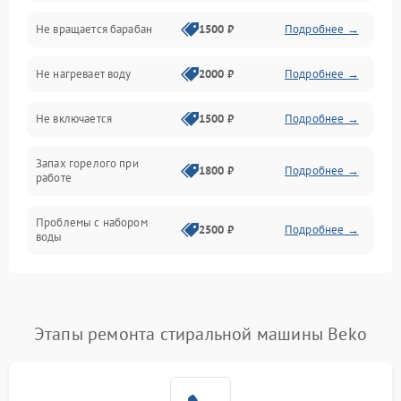
Не вращается барабан
1500 ₽
Подробнее →
Слив
Не нагревает воду
2000 ₽
Подробнее →
Программное обеспечение
Не включается
1500 ₽
Подробнее →
Запах горелого при
1800 ₽
Подробнее →
работе
Проблемы с набором
2500 ₽
Подробнее →
воды
Замена ТЭНа
2200 ₽
Подробнее →
Замена платы управления
2200 ₽
Подробнее →
Этапы ремонта стиральной машины Beko