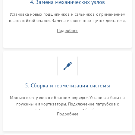
4. Замена механических узлов
Установка новых подшипников и сальников с применением
влагостойкой смазки. Замена изношенных щеток двигателя,
порванного ремня привода, неисправного сливного насоса
Подробнее
или поврежденной резиновой манжеты.
5. Сборка и герметизация системы
Монтаж всех узлов в обратном порядке. Установка бака на
пружины и амортизаторы. Подключение патрубков с
надежной фиксацией хомутами. Обработка стыков
Подробнее
герметиком для предотвращения возможных протечек воды.