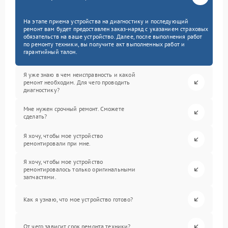
На этапе приема устройства на диагностику и последующий
ремонт вам будет предоставлен заказ-наряд с указанием страховых
обязательств на ваше устройство. Далее, после выполнения работ
по ремонту техники, вы получите акт выполненных работ и
гарантийный талон.
Я уже знаю в чем неисправность и какой
ремонт необходим. Для чего проводить
диагностику?
Мне нужен срочный ремонт. Сможете
сделать?
Я хочу, чтобы мое устройство
ремонтировали при мне.
Я хочу, чтобы мое устройство
ремонтировалось только оригинальными
запчастями.
Как я узнаю, что мое устройство готово?
От чего зависит срок ремонта техники?