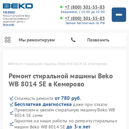
+7 (800) 301-55-83
Ежедневно, с 10:00 до 20:00
FIX-BEKO
Ремонт устройств Beko
+7 (800) 301-55-83
Специализированный
cервисный центр г.
Звонок бесплатный по РФ
Кемерово
Мы ремонтируем
Позвонить
ерово
Ремонт стиральной машины Beko WB 8014 SE в Кемерово
Ремонт стиральной машины Beko
WB 8014 SE в Кемерово
от 780 руб.
Стоимость ремонта
Бесплатная диагностика
даже при отказе
Привезем и увезем стиральную машину Beko WB
8014 SE сами
Ремонт посудомоечных машин Beko
Ремонт морозильных камер Beko
Ремонт вертикальных пылесосов Beko
Ремонт сушильных машин Beko
Ремонт кухонных комбайнов Beko
Ремонт микроволновых печей Beko
Гарантия на наши работы по ремонту стиральных
до 3-х лет
машин Beko WB 8014 SE