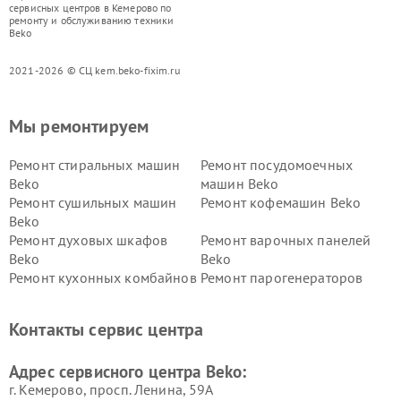
сервисных центров в Кемерово по
ремонту и обслуживанию техники
Beko
2021-2026 © СЦ kem.beko-fixim.ru
Мы ремонтируем
Ремонт стиральных машин
Ремонт посудомоечных
Beko
машин Beko
Ремонт сушильных машин
Ремонт кофемашин Beko
Beko
Ремонт духовых шкафов
Ремонт варочных панелей
Beko
Beko
Ремонт кухонных комбайнов
Ремонт парогенераторов
Beko
Beko
Ремонт блендеров Beko
Ремонт кофеварок Beko
Контакты сервис центра
Ремонт холодильников Beko
Ремонт морозильных камер
Beko
Адрес сервисного центра Beko:
г. Кемерово, просп. Ленина, 59А