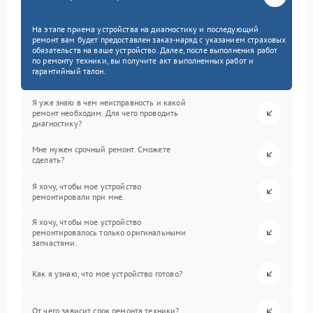
На этапе приема устройства на диагностику и последующий
ремонт вам будет предоставлен заказ-наряд с указанием страховых
обязательств на ваше устройство. Далее, после выполнения работ
по ремонту техники, вы получите акт выполненных работ и
гарантийный талон.
Я уже знаю в чем неисправность и какой
ремонт необходим. Для чего проводить
диагностику?
Мне нужен срочный ремонт. Сможете
сделать?
Я хочу, чтобы мое устройство
ремонтировали при мне.
Я хочу, чтобы мое устройство
ремонтировалось только оригинальными
запчастями.
Как я узнаю, что мое устройство готово?
От чего зависит срок ремонта техники?