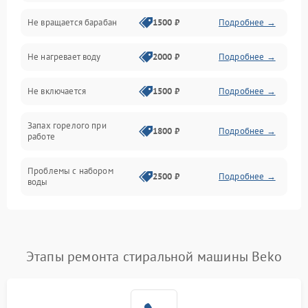
Не вращается барабан
1500 ₽
Подробнее →
Слив
Не нагревает воду
2000 ₽
Подробнее →
Программное обеспечение
Не включается
1500 ₽
Подробнее →
Запах горелого при
1800 ₽
Подробнее →
работе
Проблемы с набором
2500 ₽
Подробнее →
воды
Замена ТЭНа
2200 ₽
Подробнее →
Замена платы управления
2200 ₽
Подробнее →
Этапы ремонта стиральной машины Beko