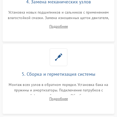
4. Замена механических узлов
Установка новых подшипников и сальников с применением
влагостойкой смазки. Замена изношенных щеток двигателя,
порванного ремня привода, неисправного сливного насоса
Подробнее
или поврежденной резиновой манжеты.
5. Сборка и герметизация системы
Монтаж всех узлов в обратном порядке. Установка бака на
пружины и амортизаторы. Подключение патрубков с
надежной фиксацией хомутами. Обработка стыков
Подробнее
герметиком для предотвращения возможных протечек воды.