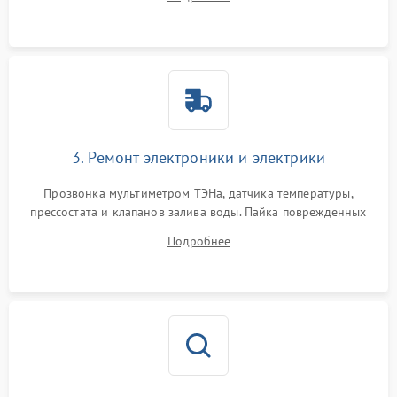
крестовины на износ, а манжеты люка на разрывы.
3. Ремонт электроники и электрики
Прозвонка мультиметром ТЭНа, датчика температуры,
прессостата и клапанов залива воды. Пайка поврежденных
дорожек или замена симисторов на плате управления.
Подробнее
Восстановление целостности проводки и контактов.