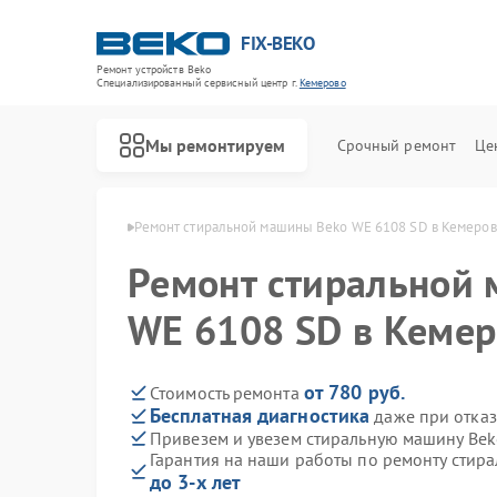
FIX-BEKO
Ремонт устройств Beko
Специализированный cервисный центр г.
Кемерово
Мы ремонтируем
Срочный ремонт
Це
ин Beko в Кемерово
Ремонт стиральной машины Beko WE 6108 SD в Кемеро
Ремонт стиральной
WE 6108 SD в Кеме
от 780 руб.
Стоимость ремонта
Бесплатная диагностика
даже при отказ
Привезем и увезем стиральную машину Be
Гарантия на наши работы по ремонту стир
до 3-х лет
Ремонт посудомоечных машин Beko
Ремонт сушильных машин Beko
Ремонт духовых шкафов Beko
Ремонт варочных панелей Beko
Ремонт кухонных комбайнов Beko
Ремонт парогенераторов Beko
Ремонт морозильных камер Beko
Ремонт вертикальных пылесосов Beko
Ремонт водонагревателей Beko
Ремонт микроволновых печей Beko