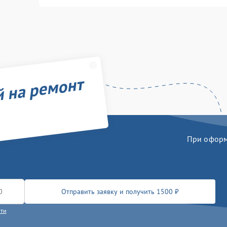
й на ремонт
При оформл
Отправить заявку и получить 1500 ₽
сти