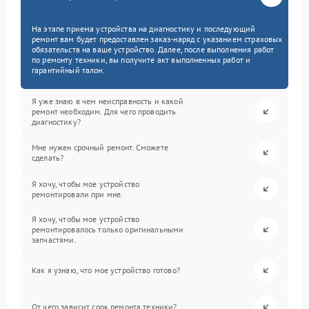
На этапе приема устройства на диагностику и последующий
ремонт вам будет предоставлен заказ-наряд с указанием страховых
обязательств на ваше устройство. Далее, после выполнения работ
по ремонту техники, вы получите акт выполненных работ и
гарантийный талон.
Я уже знаю в чем неисправность и какой
ремонт необходим. Для чего проводить
диагностику?
Мне нужен срочный ремонт. Сможете
сделать?
Я хочу, чтобы мое устройство
ремонтировали при мне.
Я хочу, чтобы мое устройство
ремонтировалось только оригинальными
запчастями.
Как я узнаю, что мое устройство готово?
От чего зависит срок ремонта техники?