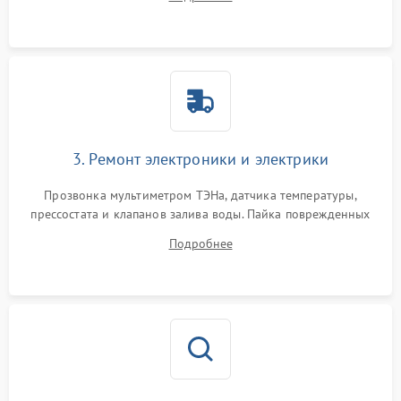
крестовины на износ, а манжеты люка на разрывы.
3. Ремонт электроники и электрики
Прозвонка мультиметром ТЭНа, датчика температуры,
прессостата и клапанов залива воды. Пайка поврежденных
дорожек или замена симисторов на плате управления.
Подробнее
Восстановление целостности проводки и контактов.