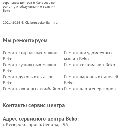
сервисных центров в Кемерово по
ремонту и обслуживанию техники
Beko
2021-2026 © СЦ kem.beko-fixim.ru
Мы ремонтируем
Ремонт стиральных машин
Ремонт посудомоечных
Beko
машин Beko
Ремонт сушильных машин
Ремонт кофемашин Beko
Beko
Ремонт духовых шкафов
Ремонт варочных панелей
Beko
Beko
Ремонт кухонных комбайнов
Ремонт парогенераторов
Beko
Beko
Ремонт блендеров Beko
Ремонт кофеварок Beko
Контакты сервис центра
Ремонт холодильников Beko
Ремонт морозильных камер
Beko
Адрес сервисного центра Beko:
г. Кемерово, просп. Ленина, 59А