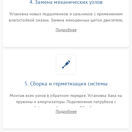
4. Замена механических узлов
Установка новых подшипников и сальников с применением
влагостойкой смазки. Замена изношенных щеток двигателя,
порванного ремня привода, неисправного сливного насоса
Подробнее
или поврежденной резиновой манжеты.
5. Сборка и герметизация системы
Монтаж всех узлов в обратном порядке. Установка бака на
пружины и амортизаторы. Подключение патрубков с
надежной фиксацией хомутами. Обработка стыков
Подробнее
герметиком для предотвращения возможных протечек воды.