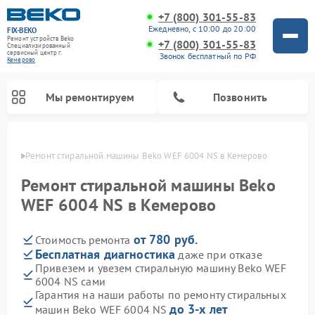
+7 (800) 301-55-83
Ежедневно, с 10:00 до 20:00
FIX-BEKO
Ремонт устройств Beko
+7 (800) 301-55-83
Специализированный
cервисный центр г.
Звонок бесплатный по РФ
Кемерово
Мы ремонтируем
Позвонить
ерово
Ремонт стиральной машины Beko WEF 6004 NS в Кемерово
Ремонт стиральной машины Beko
WEF 6004 NS в Кемерово
от 780 руб.
Стоимость ремонта
Бесплатная диагностика
даже при отказе
Привезем и увезем стиральную машину Beko WEF
6004 NS сами
Ремонт посудомоечных машин Beko
Ремонт морозильных камер Beko
Ремонт вертикальных пылесосов Beko
Ремонт сушильных машин Beko
Ремонт кухонных комбайнов Beko
Ремонт микроволновых печей Beko
Гарантия на наши работы по ремонту стиральных
до 3-х лет
машин Beko WEF 6004 NS