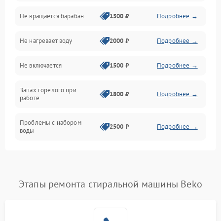
Не вращается барабан
1500 ₽
Подробнее →
Слив
Не нагревает воду
2000 ₽
Подробнее →
Программное обеспечение
Не включается
1500 ₽
Подробнее →
Запах горелого при
1800 ₽
Подробнее →
работе
Проблемы с набором
2500 ₽
Подробнее →
воды
Замена ТЭНа
2200 ₽
Подробнее →
Замена платы управления
2200 ₽
Подробнее →
Этапы ремонта стиральной машины Beko