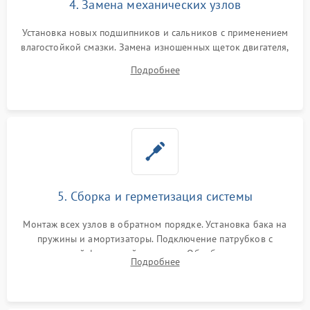
4. Замена механических узлов
Установка новых подшипников и сальников с применением
влагостойкой смазки. Замена изношенных щеток двигателя,
порванного ремня привода, неисправного сливного насоса
Подробнее
или поврежденной резиновой манжеты.
5. Сборка и герметизация системы
Монтаж всех узлов в обратном порядке. Установка бака на
пружины и амортизаторы. Подключение патрубков с
надежной фиксацией хомутами. Обработка стыков
Подробнее
герметиком для предотвращения возможных протечек воды.