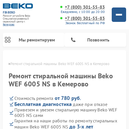
+7 (800) 301-55-83
Ежедневно, с 10:00 до 20:00
FIX-BEKO
Ремонт устройств Beko
+7 (800) 301-55-83
Специализированный
cервисный центр г.
Звонок бесплатный по РФ
Кемерово
Мы ремонтируем
Позвонить
ерово
Ремонт стиральной машины Beko WEF 6005 NS в Кемерово
Ремонт стиральной машины Beko
WEF 6005 NS в Кемерово
от 780 руб.
Стоимость ремонта
Бесплатная диагностика
даже при отказе
Привезем и увезем стиральную машину Beko WEF
6005 NS сами
Ремонт посудомоечных машин Beko
Ремонт морозильных камер Beko
Ремонт вертикальных пылесосов Beko
Ремонт сушильных машин Beko
Ремонт кухонных комбайнов Beko
Ремонт микроволновых печей Beko
Гарантия на наши работы по ремонту стиральных
до 3-х лет
машин Beko WEF 6005 NS