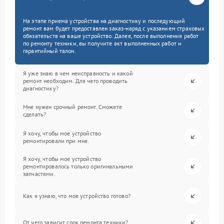
На этапе приема устройства на диагностику и последующий
ремонт вам будет предоставлен заказ-наряд с указанием страховых
обязательств на ваше устройство. Далее, после выполнения работ
по ремонту техники, вы получите акт выполненных работ и
гарантийный талон.
Я уже знаю в чем неисправность и какой
ремонт необходим. Для чего проводить
диагностику?
Мне нужен срочный ремонт. Сможете
сделать?
Я хочу, чтобы мое устройство
ремонтировали при мне.
Я хочу, чтобы мое устройство
ремонтировалось только оригинальными
запчастями.
Как я узнаю, что мое устройство готово?
От чего зависит срок ремонта техники?