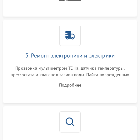
крестовины на износ, а манжеты люка на разрывы.
3. Ремонт электроники и электрики
Прозвонка мультиметром ТЭНа, датчика температуры,
прессостата и клапанов залива воды. Пайка поврежденных
дорожек или замена симисторов на плате управления.
Подробнее
Восстановление целостности проводки и контактов.