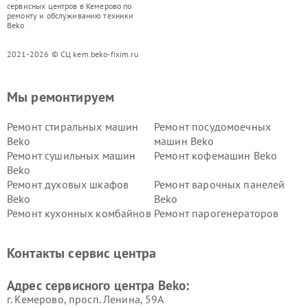
сервисных центров в Кемерово по
ремонту и обслуживанию техники
Beko
2021-2026 © СЦ kem.beko-fixim.ru
Мы ремонтируем
Ремонт стиральных машин
Ремонт посудомоечных
Beko
машин Beko
Ремонт сушильных машин
Ремонт кофемашин Beko
Beko
Ремонт духовых шкафов
Ремонт варочных панелей
Beko
Beko
Ремонт кухонных комбайнов
Ремонт парогенераторов
Beko
Beko
Ремонт блендеров Beko
Ремонт кофеварок Beko
Контакты сервис центра
Ремонт холодильников Beko
Ремонт морозильных камер
Beko
Адрес сервисного центра Beko:
г. Кемерово, просп. Ленина, 59А