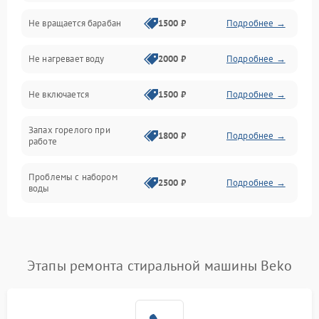
Не вращается барабан
1500 ₽
Подробнее →
Слив
Не нагревает воду
2000 ₽
Подробнее →
Программное обеспечение
Не включается
1500 ₽
Подробнее →
Запах горелого при
1800 ₽
Подробнее →
работе
Проблемы с набором
2500 ₽
Подробнее →
воды
Замена ТЭНа
2200 ₽
Подробнее →
Замена платы управления
2200 ₽
Подробнее →
Этапы ремонта стиральной машины Beko