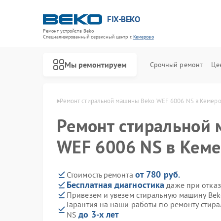
FIX-BEKO
Ремонт устройств Beko
Специализированный cервисный центр г.
Кемерово
Мы ремонтируем
Срочный ремонт
Це
ин Beko в Кемерово
Ремонт стиральной машины Beko WEF 6006 NS в Кемер
Ремонт стиральной
WEF 6006 NS в Кем
от 780 руб.
Стоимость ремонта
Бесплатная диагностика
даже при отказ
Привезем и увезем стиральную машину Be
Гарантия на наши работы по ремонту стир
до 3-х лет
NS
Ремонт посудомоечных машин Beko
Ремонт сушильных машин Beko
Ремонт духовых шкафов Beko
Ремонт варочных панелей Beko
Ремонт кухонных комбайнов Beko
Ремонт парогенераторов Beko
Ремонт морозильных камер Beko
Ремонт вертикальных пылесосов Beko
Ремонт водонагревателей Beko
Ремонт микроволновых печей Beko