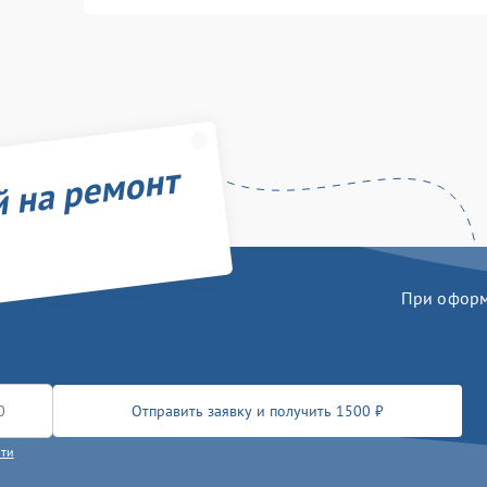
й на ремонт
При оформл
Отправить заявку и получить 1500 ₽
сти