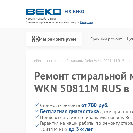
FIX-BEKO
Ремонт устройств Beko
Специализированный cервисный центр г.
Кемерово
Мы ремонтируем
Срочный ремонт
Це
ин Beko в Кемерово
Ремонт стиральной машины Beko WKN 50811M RUS в К
Ремонт стиральной
WKN 50811M RUS в 
от 780 руб.
Стоимость ремонта
Бесплатная диагностика
даже при отказ
Привезем и увезем стиральную машину Be
Гарантия на наши работы по ремонту сти
до 3-х лет
50811M RUS
Ремонт посудомоечных машин Beko
Ремонт сушильных машин Beko
Ремонт духовых шкафов Beko
Ремонт варочных панелей Beko
Ремонт кухонных комбайнов Beko
Ремонт парогенераторов Beko
Ремонт морозильных камер Beko
Ремонт вертикальных пылесосов Beko
Ремонт водонагревателей Beko
Ремонт микроволновых печей Beko