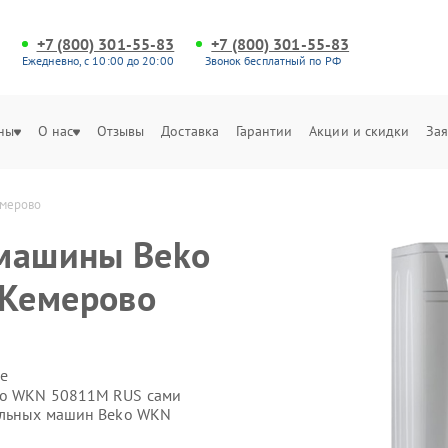
+7 (800) 301-55-83
+7 (800) 301-55-83
Ежедневно, с 10:00 до 20:00
Звонок бесплатный по РФ
ны
О нас
Отзывы
Доставка
Гарантии
Акции и скидки
Зая
емерово
 машины Beko
Кемерово
е
ko WKN 50811M RUS сами
ральных машин Beko WKN