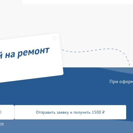
й на ремонт
При оформл
Отправить заявку и получить 1500 ₽
сти