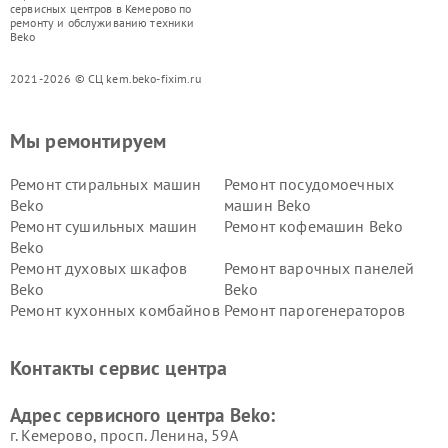
сервисных центров в Кемерово по
ремонту и обслуживанию техники
Beko
2021-2026 © СЦ kem.beko-fixim.ru
Мы ремонтируем
Ремонт стиральных машин
Ремонт посудомоечных
Beko
машин Beko
Ремонт сушильных машин
Ремонт кофемашин Beko
Beko
Ремонт духовых шкафов
Ремонт варочных панелей
Beko
Beko
Ремонт кухонных комбайнов
Ремонт парогенераторов
Beko
Beko
Ремонт блендеров Beko
Ремонт кофеварок Beko
Контакты сервис центра
Ремонт холодильников Beko
Ремонт морозильных камер
Beko
Адрес сервисного центра Beko:
г. Кемерово, просп. Ленина, 59А