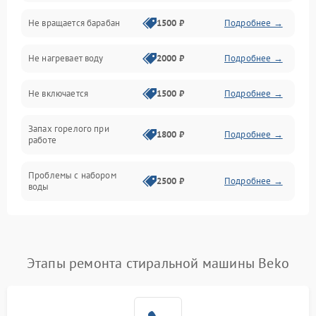
Не вращается барабан
1500 ₽
Подробнее →
Слив
Не нагревает воду
2000 ₽
Подробнее →
Программное обеспечение
Не включается
1500 ₽
Подробнее →
Запах горелого при
1800 ₽
Подробнее →
работе
Проблемы с набором
2500 ₽
Подробнее →
воды
Замена ТЭНа
2200 ₽
Подробнее →
Замена платы управления
2200 ₽
Подробнее →
Этапы ремонта стиральной машины Beko