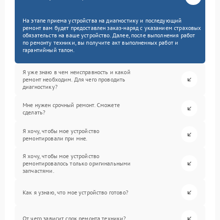
На этапе приема устройства на диагностику и последующий
ремонт вам будет предоставлен заказ-наряд с указанием страховых
обязательств на ваше устройство. Далее, после выполнения работ
по ремонту техники, вы получите акт выполненных работ и
гарантийный талон.
Я уже знаю в чем неисправность и какой
ремонт необходим. Для чего проводить
диагностику?
Мне нужен срочный ремонт. Сможете
сделать?
Я хочу, чтобы мое устройство
ремонтировали при мне.
Я хочу, чтобы мое устройство
ремонтировалось только оригинальными
запчастями.
Как я узнаю, что мое устройство готово?
От чего зависит срок ремонта техники?