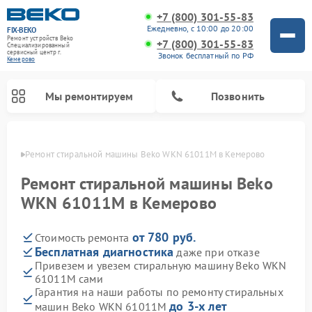
+7 (800) 301-55-83
Ежедневно, с 10:00 до 20:00
FIX-BEKO
Ремонт устройств Beko
+7 (800) 301-55-83
Специализированный
cервисный центр г.
Звонок бесплатный по РФ
Кемерово
Мы ремонтируем
Позвонить
ерово
Ремонт стиральной машины Beko WKN 61011M в Кемерово
Ремонт стиральной машины Beko
WKN 61011M в Кемерово
от 780 руб.
Стоимость ремонта
Бесплатная диагностика
даже при отказе
Привезем и увезем стиральную машину Beko WKN
61011M сами
Ремонт посудомоечных машин Beko
Ремонт морозильных камер Beko
Ремонт вертикальных пылесосов Beko
Ремонт сушильных машин Beko
Ремонт кухонных комбайнов Beko
Ремонт микроволновых печей Beko
Гарантия на наши работы по ремонту стиральных
до 3-х лет
машин Beko WKN 61011M