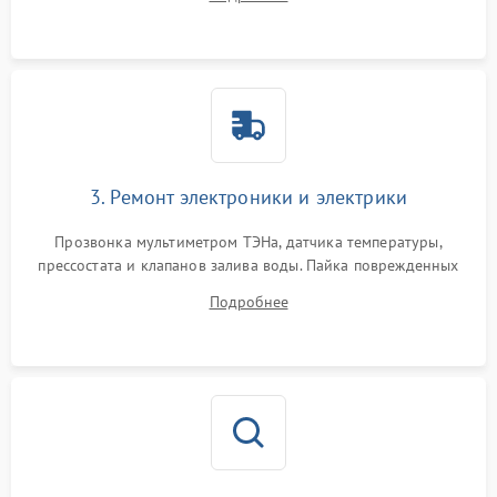
крестовины на износ, а манжеты люка на разрывы.
3. Ремонт электроники и электрики
Прозвонка мультиметром ТЭНа, датчика температуры,
прессостата и клапанов залива воды. Пайка поврежденных
дорожек или замена симисторов на плате управления.
Подробнее
Восстановление целостности проводки и контактов.