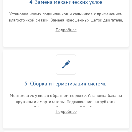
4. Замена механических узлов
Установка новых подшипников и сальников с применением
влагостойкой смазки. Замена изношенных щеток двигателя,
порванного ремня привода, неисправного сливного насоса
Подробнее
или поврежденной резиновой манжеты.
5. Сборка и герметизация системы
Монтаж всех узлов в обратном порядке. Установка бака на
пружины и амортизаторы. Подключение патрубков с
надежной фиксацией хомутами. Обработка стыков
Подробнее
герметиком для предотвращения возможных протечек воды.