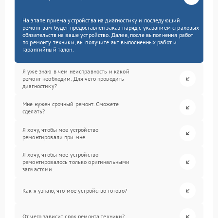
На этапе приема устройства на диагностику и последующий
ремонт вам будет предоставлен заказ-наряд с указанием страховых
обязательств на ваше устройство. Далее, после выполнения работ
по ремонту техники, вы получите акт выполненных работ и
гарантийный талон.
Я уже знаю в чем неисправность и какой
ремонт необходим. Для чего проводить
диагностику?
Мне нужен срочный ремонт. Сможете
сделать?
Я хочу, чтобы мое устройство
ремонтировали при мне.
Я хочу, чтобы мое устройство
ремонтировалось только оригинальными
запчастями.
Как я узнаю, что мое устройство готово?
От чего зависит срок ремонта техники?