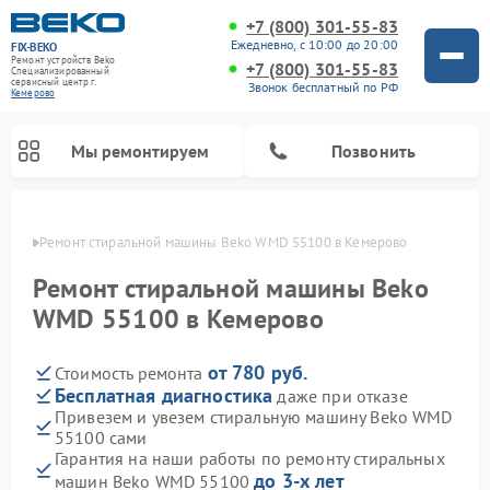
+7 (800) 301-55-83
Ежедневно, с 10:00 до 20:00
FIX-BEKO
Ремонт устройств Beko
+7 (800) 301-55-83
Специализированный
cервисный центр г.
Звонок бесплатный по РФ
Кемерово
Мы ремонтируем
Позвонить
ерово
Ремонт стиральной машины Beko WMD 55100 в Кемерово
Ремонт стиральной машины Beko
WMD 55100 в Кемерово
от 780 руб.
Стоимость ремонта
Бесплатная диагностика
даже при отказе
Привезем и увезем стиральную машину Beko WMD
55100 сами
Ремонт посудомоечных машин Beko
Ремонт морозильных камер Beko
Ремонт вертикальных пылесосов Beko
Ремонт сушильных машин Beko
Ремонт кухонных комбайнов Beko
Ремонт микроволновых печей Beko
Гарантия на наши работы по ремонту стиральных
до 3-х лет
машин Beko WMD 55100