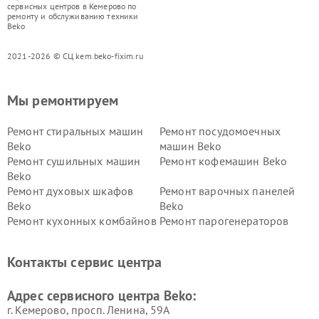
сервисных центров в Кемерово по
ремонту и обслуживанию техники
Beko
2021-2026 © СЦ kem.beko-fixim.ru
Мы ремонтируем
Ремонт стиральных машин
Ремонт посудомоечных
Beko
машин Beko
Ремонт сушильных машин
Ремонт кофемашин Beko
Beko
Ремонт духовых шкафов
Ремонт варочных панелей
Beko
Beko
Ремонт кухонных комбайнов
Ремонт парогенераторов
Beko
Beko
Ремонт блендеров Beko
Ремонт кофеварок Beko
Контакты сервис центра
Ремонт холодильников Beko
Ремонт морозильных камер
Beko
Адрес сервисного центра Beko:
г. Кемерово, просп. Ленина, 59А