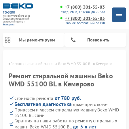
+7 (800) 301-55-83
Ежедневно, с 10:00 до 20:00
FIX-BEKO
Ремонт устройств Beko
+7 (800) 301-55-83
Специализированный
cервисный центр г.
Звонок бесплатный по РФ
Кемерово
Мы ремонтируем
Позвонить
ерово
Ремонт стиральной машины Beko WMD 55100 BL в Кемерово
Ремонт стиральной машины Beko
WMD 55100 BL в Кемерово
от 780 руб.
Стоимость ремонта
Бесплатная диагностика
даже при отказе
Привезем и увезем стиральную машину Beko WMD
55100 BL сами
Ремонт посудомоечных машин Beko
Ремонт морозильных камер Beko
Ремонт вертикальных пылесосов Beko
Ремонт сушильных машин Beko
Ремонт кухонных комбайнов Beko
Ремонт микроволновых печей Beko
Гарантия на наши работы по ремонту стиральных
до 3-х лет
машин Beko WMD 55100 BL