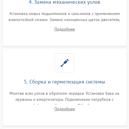
4. Замена механических узлов
Установка новых подшипников и сальников с применением
влагостойкой смазки. Замена изношенных щеток двигателя,
порванного ремня привода, неисправного сливного насоса
Подробнее
или поврежденной резиновой манжеты.
5. Сборка и герметизация системы
Монтаж всех узлов в обратном порядке. Установка бака на
пружины и амортизаторы. Подключение патрубков с
надежной фиксацией хомутами. Обработка стыков
Подробнее
герметиком для предотвращения возможных протечек воды.