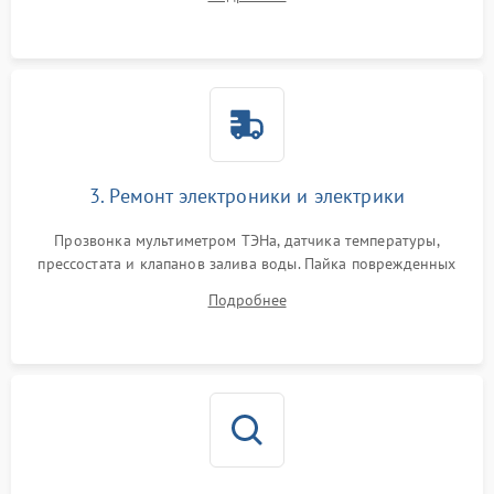
крестовины на износ, а манжеты люка на разрывы.
3. Ремонт электроники и электрики
Прозвонка мультиметром ТЭНа, датчика температуры,
прессостата и клапанов залива воды. Пайка поврежденных
дорожек или замена симисторов на плате управления.
Подробнее
Восстановление целостности проводки и контактов.