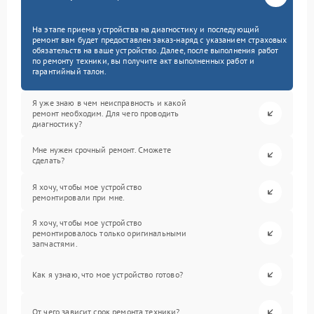
На этапе приема устройства на диагностику и последующий
ремонт вам будет предоставлен заказ-наряд с указанием страховых
обязательств на ваше устройство. Далее, после выполнения работ
по ремонту техники, вы получите акт выполненных работ и
гарантийный талон.
Я уже знаю в чем неисправность и какой
ремонт необходим. Для чего проводить
диагностику?
Мне нужен срочный ремонт. Сможете
сделать?
Я хочу, чтобы мое устройство
ремонтировали при мне.
Я хочу, чтобы мое устройство
ремонтировалось только оригинальными
запчастями.
Как я узнаю, что мое устройство готово?
От чего зависит срок ремонта техники?