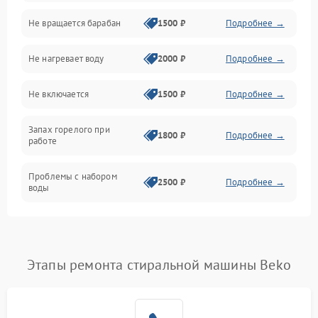
Не вращается барабан
1500 ₽
Подробнее →
Слив
Не нагревает воду
2000 ₽
Подробнее →
Программное обеспечение
Не включается
1500 ₽
Подробнее →
Запах горелого при
1800 ₽
Подробнее →
работе
Проблемы с набором
2500 ₽
Подробнее →
воды
Замена ТЭНа
2200 ₽
Подробнее →
Замена платы управления
2200 ₽
Подробнее →
Этапы ремонта стиральной машины Beko