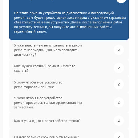
На этапе приема устройства на диагностику и последующий
ремонт вам будет предоставлен заказ-наряд с указанием страховых
обязательств на ваше устройство. Далее, после выполнения работ
по ремонту техники, вы получите акт выполненных работ и
гарантийный талон.
Я уже знаю в чем неисправность и какой
ремонт необходим. Для чего проводить
диагностику?
Мне нужен срочный ремонт. Сможете
сделать?
Я хочу, чтобы мое устройство
ремонтировали при мне.
Я хочу, чтобы мое устройство
ремонтировалось только оригинальными
запчастями.
Как я узнаю, что мое устройство готово?
От чего зависит срок ремонта техники?