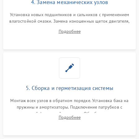
4. Замена механических узлов
Установка новых подшипников и сальников с применением
влагостойкой смазки. Замена изношенных щеток двигателя,
порванного ремня привода, неисправного сливного насоса
Подробнее
или поврежденной резиновой манжеты.
5. Сборка и герметизация системы
Монтаж всех узлов в обратном порядке. Установка бака на
пружины и амортизаторы. Подключение патрубков с
надежной фиксацией хомутами. Обработка стыков
Подробнее
герметиком для предотвращения возможных протечек воды.