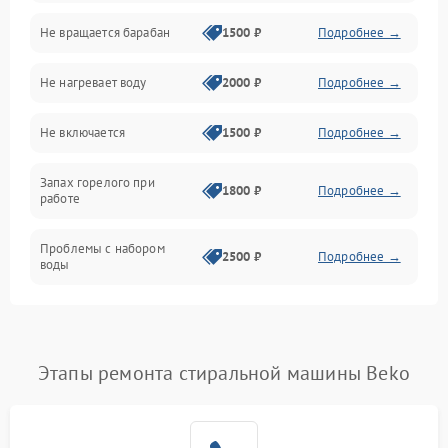
Не вращается барабан
1500 ₽
Подробнее →
Слив
Не нагревает воду
2000 ₽
Подробнее →
Программное обеспечение
Не включается
1500 ₽
Подробнее →
Запах горелого при
1800 ₽
Подробнее →
работе
Проблемы с набором
2500 ₽
Подробнее →
воды
Замена ТЭНа
2200 ₽
Подробнее →
Замена платы управления
2200 ₽
Подробнее →
Этапы ремонта стиральной машины Beko