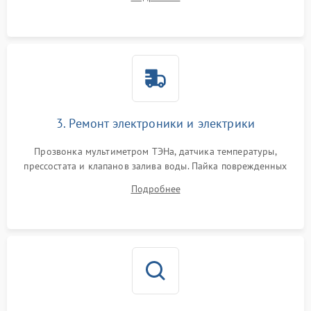
крестовины на износ, а манжеты люка на разрывы.
3. Ремонт электроники и электрики
Прозвонка мультиметром ТЭНа, датчика температуры,
прессостата и клапанов залива воды. Пайка поврежденных
дорожек или замена симисторов на плате управления.
Подробнее
Восстановление целостности проводки и контактов.