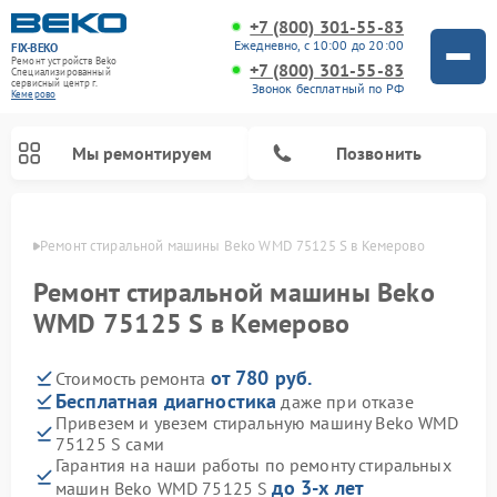
+7 (800) 301-55-83
Ежедневно, с 10:00 до 20:00
FIX-BEKO
Ремонт устройств Beko
+7 (800) 301-55-83
Специализированный
cервисный центр г.
Звонок бесплатный по РФ
Кемерово
Мы ремонтируем
Позвонить
ерово
Ремонт стиральной машины Beko WMD 75125 S в Кемерово
Ремонт стиральной машины Beko
WMD 75125 S в Кемерово
от 780 руб.
Стоимость ремонта
Бесплатная диагностика
даже при отказе
Привезем и увезем стиральную машину Beko WMD
75125 S сами
Ремонт посудомоечных машин Beko
Ремонт морозильных камер Beko
Ремонт вертикальных пылесосов Beko
Ремонт сушильных машин Beko
Ремонт кухонных комбайнов Beko
Ремонт микроволновых печей Beko
Гарантия на наши работы по ремонту стиральных
до 3-х лет
машин Beko WMD 75125 S