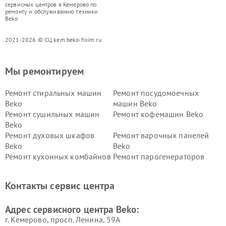
сервисных центров в Кемерово по
ремонту и обслуживанию техники
Beko
2021-2026 © СЦ kem.beko-fixim.ru
Мы ремонтируем
Ремонт стиральных машин
Ремонт посудомоечных
Beko
машин Beko
Ремонт сушильных машин
Ремонт кофемашин Beko
Beko
Ремонт духовых шкафов
Ремонт варочных панелей
Beko
Beko
Ремонт кухонных комбайнов
Ремонт парогенераторов
Beko
Beko
Ремонт блендеров Beko
Ремонт кофеварок Beko
Контакты сервис центра
Ремонт холодильников Beko
Ремонт морозильных камер
Beko
Адрес сервисного центра Beko:
г. Кемерово, просп. Ленина, 59А