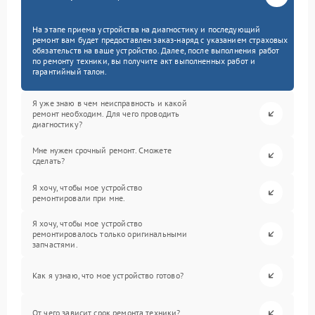
На этапе приема устройства на диагностику и последующий
ремонт вам будет предоставлен заказ-наряд с указанием страховых
обязательств на ваше устройство. Далее, после выполнения работ
по ремонту техники, вы получите акт выполненных работ и
гарантийный талон.
Я уже знаю в чем неисправность и какой
ремонт необходим. Для чего проводить
диагностику?
Мне нужен срочный ремонт. Сможете
сделать?
Я хочу, чтобы мое устройство
ремонтировали при мне.
Я хочу, чтобы мое устройство
ремонтировалось только оригинальными
запчастями.
Как я узнаю, что мое устройство готово?
От чего зависит срок ремонта техники?