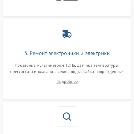
крестовины на износ, а манжеты люка на разрывы.
3. Ремонт электроники и электрики
Прозвонка мультиметром ТЭНа, датчика температуры,
прессостата и клапанов залива воды. Пайка поврежденных
дорожек или замена симисторов на плате управления.
Подробнее
Восстановление целостности проводки и контактов.