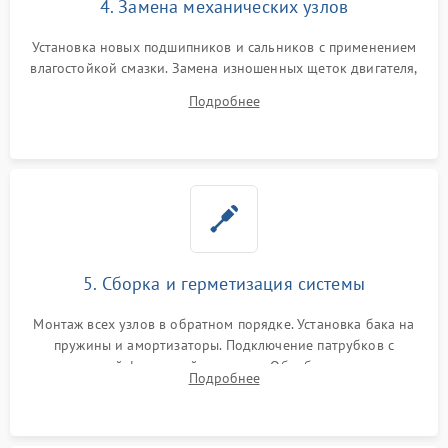
4. Замена механических узлов
Установка новых подшипников и сальников с применением
влагостойкой смазки. Замена изношенных щеток двигателя,
порванного ремня привода, неисправного сливного насоса
Подробнее
или поврежденной резиновой манжеты.
5. Сборка и герметизация системы
Монтаж всех узлов в обратном порядке. Установка бака на
пружины и амортизаторы. Подключение патрубков с
надежной фиксацией хомутами. Обработка стыков
Подробнее
герметиком для предотвращения возможных протечек воды.