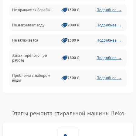
Не вращается барабан
1500 ₽
Подробнее →
Слив
Не нагревает воду
2000 ₽
Подробнее →
Программное обеспечение
Не включается
1500 ₽
Подробнее →
Запах горелого при
1800 ₽
Подробнее →
работе
Проблемы с набором
2500 ₽
Подробнее →
воды
Замена ТЭНа
2200 ₽
Подробнее →
Замена платы управления
2200 ₽
Подробнее →
Этапы ремонта стиральной машины Beko