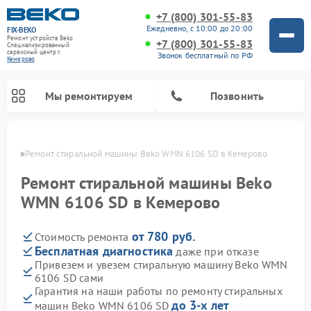
+7 (800) 301-55-83
Ежедневно, с 10:00 до 20:00
FIX-BEKO
Ремонт устройств Beko
+7 (800) 301-55-83
Специализированный
cервисный центр г.
Звонок бесплатный по РФ
Кемерово
Мы ремонтируем
Позвонить
ерово
Ремонт стиральной машины Beko WMN 6106 SD в Кемерово
Ремонт стиральной машины Beko
WMN 6106 SD в Кемерово
от 780 руб.
Стоимость ремонта
Бесплатная диагностика
даже при отказе
Привезем и увезем стиральную машину Beko WMN
6106 SD сами
Ремонт посудомоечных машин Beko
Ремонт морозильных камер Beko
Ремонт вертикальных пылесосов Beko
Ремонт сушильных машин Beko
Ремонт кухонных комбайнов Beko
Ремонт микроволновых печей Beko
Гарантия на наши работы по ремонту стиральных
до 3-х лет
машин Beko WMN 6106 SD