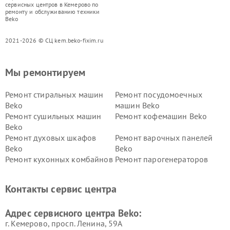
сервисных центров в Кемерово по
ремонту и обслуживанию техники
Beko
2021-2026 © СЦ kem.beko-fixim.ru
Мы ремонтируем
Ремонт стиральных машин
Ремонт посудомоечных
Beko
машин Beko
Ремонт сушильных машин
Ремонт кофемашин Beko
Beko
Ремонт духовых шкафов
Ремонт варочных панелей
Beko
Beko
Ремонт кухонных комбайнов
Ремонт парогенераторов
Beko
Beko
Ремонт блендеров Beko
Ремонт кофеварок Beko
Контакты сервис центра
Ремонт холодильников Beko
Ремонт морозильных камер
Beko
Адрес сервисного центра Beko:
г. Кемерово, просп. Ленина, 59А