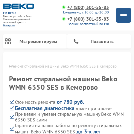
+7 (800) 301-55-83
Ежедневно, с 10:00 до 20:00
FIX-BEKO
Ремонт устройств Beko
+7 (800) 301-55-83
Специализированный
cервисный центр г.
Звонок бесплатный по РФ
Кемерово
Мы ремонтируем
Позвонить
ерово
Ремонт стиральной машины Beko WMN 6350 SES в Кемерово
Ремонт стиральной машины Beko
WMN 6350 SES в Кемерово
от 780 руб.
Стоимость ремонта
Бесплатная диагностика
даже при отказе
Привезем и увезем стиральную машину Beko WMN
6350 SES сами
Ремонт посудомоечных машин Beko
Ремонт морозильных камер Beko
Ремонт вертикальных пылесосов Beko
Ремонт сушильных машин Beko
Ремонт кухонных комбайнов Beko
Ремонт микроволновых печей Beko
Гарантия на наши работы по ремонту стиральных
до 3-х лет
машин Beko WMN 6350 SES