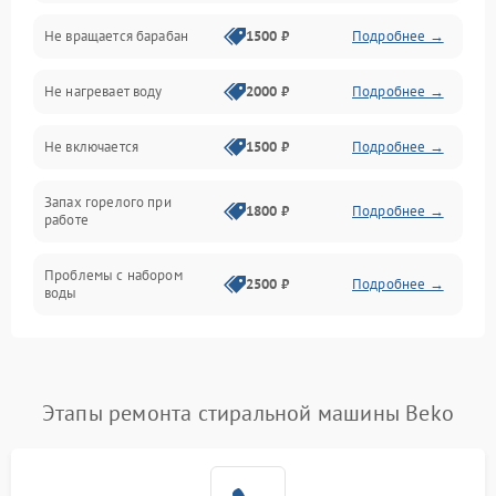
Не вращается барабан
1500 ₽
Подробнее →
Слив
Не нагревает воду
2000 ₽
Подробнее →
Программное обеспечение
Не включается
1500 ₽
Подробнее →
Запах горелого при
1800 ₽
Подробнее →
работе
Проблемы с набором
2500 ₽
Подробнее →
воды
Замена ТЭНа
2200 ₽
Подробнее →
Замена платы управления
2200 ₽
Подробнее →
Этапы ремонта стиральной машины Beko