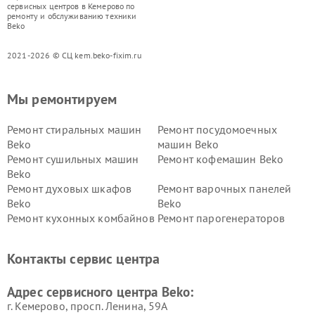
сервисных центров в Кемерово по
ремонту и обслуживанию техники
Beko
2021-2026 © СЦ kem.beko-fixim.ru
Мы ремонтируем
Ремонт стиральных машин
Ремонт посудомоечных
Beko
машин Beko
Ремонт сушильных машин
Ремонт кофемашин Beko
Beko
Ремонт духовых шкафов
Ремонт варочных панелей
Beko
Beko
Ремонт кухонных комбайнов
Ремонт парогенераторов
Beko
Beko
Ремонт блендеров Beko
Ремонт кофеварок Beko
Контакты сервис центра
Ремонт холодильников Beko
Ремонт морозильных камер
Beko
Адрес сервисного центра Beko:
г. Кемерово, просп. Ленина, 59А