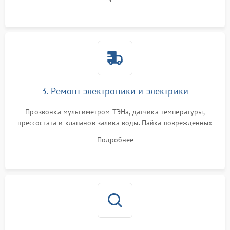
крестовины на износ, а манжеты люка на разрывы.
3. Ремонт электроники и электрики
Прозвонка мультиметром ТЭНа, датчика температуры,
прессостата и клапанов залива воды. Пайка поврежденных
дорожек или замена симисторов на плате управления.
Подробнее
Восстановление целостности проводки и контактов.