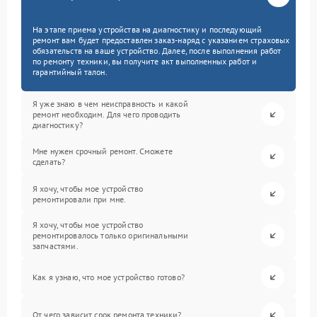
На этапе приема устройства на диагностику и последующий
ремонт вам будет предоставлен заказ-наряд с указанием страховых
обязательств на ваше устройство. Далее, после выполнения работ
по ремонту техники, вы получите акт выполненных работ и
гарантийный талон.
Я уже знаю в чем неисправность и какой
ремонт необходим. Для чего проводить
диагностику?
Мне нужен срочный ремонт. Сможете
сделать?
Я хочу, чтобы мое устройство
ремонтировали при мне.
Я хочу, чтобы мое устройство
ремонтировалось только оригинальными
запчастями.
Как я узнаю, что мое устройство готово?
От чего зависит срок ремонта техники?