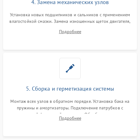
4. Замена механических узлов
Установка новых подшипников и сальников с применением
влагостойкой смазки. Замена изношенных щеток двигателя,
порванного ремня привода, неисправного сливного насоса
Подробнее
или поврежденной резиновой манжеты.
5. Сборка и герметизация системы
Монтаж всех узлов в обратном порядке. Установка бака на
пружины и амортизаторы. Подключение патрубков с
надежной фиксацией хомутами. Обработка стыков
Подробнее
герметиком для предотвращения возможных протечек воды.