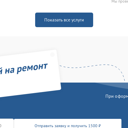
Мы прове
Показать все услуги
й на ремонт
При оформл
Отправить заявку и получить 1500 ₽