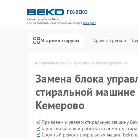
FIX-BEKO
Ремонт устройств Beko
Специализированный cервисный центр г.
Кемерово
Мы ремонтируем
Срочный ремонт
Це
ин Beko в Кемерово
Стиральная машина Beko замена блока управления
Замена блока управ
стиральной машине 
Кемерово
Привезем и увезем стиральную машину Bek
Гарантия на наши работы по ремонту сти
Срочный ремонт стиральных машин Beko в 
Ремонт посудомоечных машин Beko
Ремонт сушильных машин Beko
Ремонт духовых шкафов Beko
Ремонт варочных панелей Beko
Ремонт кухонных комбайнов Beko
Ремонт парогенераторов Beko
Ремонт морозильных камер Beko
Ремонт вертикальных пылесосов Beko
Ремонт водонагревателей Beko
Ремонт микроволновых печей Beko