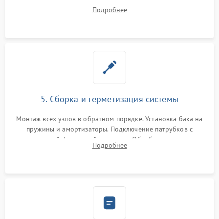
порванного ремня привода, неисправного сливного насоса
Подробнее
или поврежденной резиновой манжеты.
5. Сборка и герметизация системы
Монтаж всех узлов в обратном порядке. Установка бака на
пружины и амортизаторы. Подключение патрубков с
надежной фиксацией хомутами. Обработка стыков
Подробнее
герметиком для предотвращения возможных протечек воды.