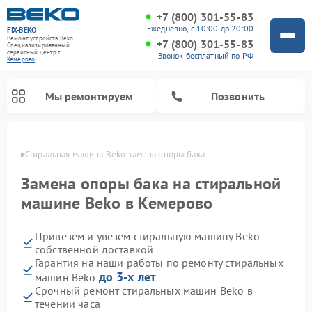
+7 (800) 301-55-83
Ежедневно, с 10:00 до 20:00
FIX-BEKO
Ремонт устройств Beko
+7 (800) 301-55-83
Специализированный
cервисный центр г.
Звонок бесплатный по РФ
Кемерово
Мы ремонтируем
Позвонить
ерово
Стиральная машина Beko замена опоры бака
Замена опоры бака на стиральной
машине Beko в Кемерово
Привезем и увезем стиральную машину Beko
собственной доставкой
Гарантия на наши работы по ремонту стиральных
до 3-х лет
машин Beko
Ремонт посудомоечных машин Beko
Ремонт морозильных камер Beko
Ремонт вертикальных пылесосов Beko
Ремонт сушильных машин Beko
Ремонт кухонных комбайнов Beko
Ремонт микроволновых печей Beko
Срочный ремонт стиральных машин Beko в
течении часа