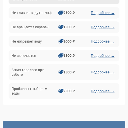
Не сливает воду (помпа)
2500 ₽
Подробнее →
Водоснабжение
Не вращается барабан
1500 ₽
Подробнее →
Слив
Не нагревает воду
2000 ₽
Подробнее →
Программное обеспечение
Не включается
1500 ₽
Подробнее →
Запах горелого при
1800 ₽
Подробнее →
работе
Проблемы с набором
2500 ₽
Подробнее →
воды
Замена ТЭНа
2200 ₽
Подробнее →
Замена платы управления
2200 ₽
Подробнее →