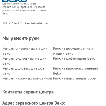
СЦ kem.beko-fixim.ru - сеть
сервисных центров в Кемерово по
ремонту и обслуживанию техники
Beko
2021-2026 © СЦ kem.beko-fixim.ru
Мы ремонтируем
Ремонт стиральных машин
Ремонт посудомоечных
Beko
машин Beko
Ремонт сушильных машин
Ремонт кофемашин Beko
Beko
Ремонт духовых шкафов
Ремонт варочных панелей
Beko
Beko
Ремонт кухонных комбайнов
Ремонт парогенераторов
Beko
Beko
Ремонт блендеров Beko
Ремонт кофеварок Beko
Контакты сервис центра
Ремонт холодильников Beko
Ремонт морозильных камер
Beko
Адрес сервисного центра Beko: