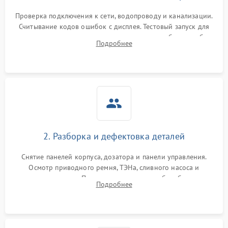
Проверка подключения к сети, водопроводу и канализации.
Считывание кодов ошибок с дисплея. Тестовый запуск для
выявления посторонних шумов, протечек или сбоев в работе
Подробнее
электронного модуля управления.
2. Разборка и дефектовка деталей
Снятие панелей корпуса, дозатора и панели управления.
Осмотр приводного ремня, ТЭНа, сливного насоса и
амортизаторов. Проверка подшипников барабана и
Подробнее
крестовины на износ, а манжеты люка на разрывы.