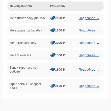
Неисправности
Стоимость
Электропитание
Не сливает воду (помпа)
2500 ₽
Подробнее →
Водоснабжение
Не вращается барабан
1500 ₽
Подробнее →
Слив
Не нагревает воду
2000 ₽
Подробнее →
Программное обеспечение
Не включается
1500 ₽
Подробнее →
Запах горелого при
1800 ₽
Подробнее →
работе
Проблемы с набором
2500 ₽
Подробнее →
воды
Замена ТЭНа
2200 ₽
Подробнее →