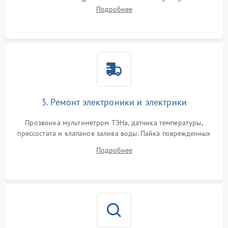
амортизаторов. Проверка подшипников барабана и
Подробнее
крестовины на износ, а манжеты люка на разрывы.
3. Ремонт электроники и электрики
Прозвонка мультиметром ТЭНа, датчика температуры,
прессостата и клапанов залива воды. Пайка поврежденных
дорожек или замена симисторов на плате управления.
Подробнее
Восстановление целостности проводки и контактов.