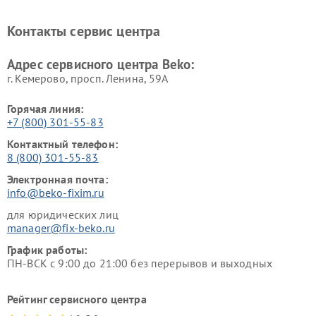
Beko
Beko
Ремонт блендеров Beko
Ремонт кофеварок Beko
Контакты сервис центра
Ремонт холодильников Beko
Ремонт морозильных камер
Beko
Адрес сервисного центра Beko:
г. Кемерово, просп. Ленина, 59А
Горячая линия:
+7 (800) 301-55-83
Контактный телефон:
8 (800) 301-55-83
Электронная почта:
info@beko-fixim.ru
для юридических лиц
manager@fix-beko.ru
График работы:
ПН-ВСК с 9:00 до 21:00 без перерывов и выходных
Рейтинг сервисного центра