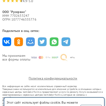
4.9-5.0
ООО "Русервис"
ИНН 7702633247
ОГРН 1077746335776
Поделиться в соц. сетях:
Мы принимаем
все формы оплаты
Политика конфиденциальности
Вся информация на сайте носит исключительно справочный характер.
Товарные знаки используются исключительно для описания устройств, в отношении которых
сервисные центры kem.beko-fixim.ru предоставляют услуги по ремонту. Услуги оказываются в
неавторизованных сервисных центрах kem.beko-fixim.ru, которые не связаны с
правообладателями товарных знаков или их официальными представителями.
Ремонт осуществляется для устройств, уже введенных в гражданский оборот в соответствии
Этот сайт использует файлы cookie. Вы можете
со статьей 1487 ГК РФ.