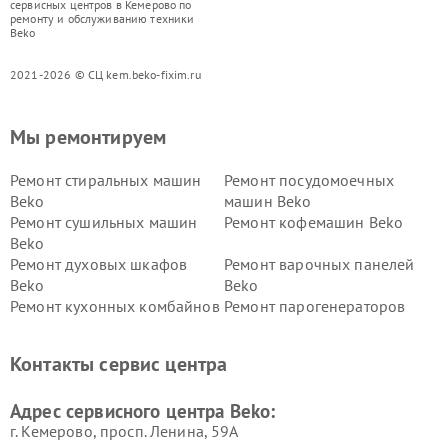
сервисных центров в Кемерово по
ремонту и обслуживанию техники
Beko
2021-2026 © СЦ kem.beko-fixim.ru
Мы ремонтируем
Ремонт стиральных машин
Ремонт посудомоечных
Beko
машин Beko
Ремонт сушильных машин
Ремонт кофемашин Beko
Beko
Ремонт духовых шкафов
Ремонт варочных панелей
Beko
Beko
Ремонт кухонных комбайнов
Ремонт парогенераторов
Beko
Beko
Ремонт блендеров Beko
Ремонт кофеварок Beko
Контакты сервис центра
Ремонт холодильников Beko
Ремонт морозильных камер
Beko
Адрес сервисного центра Beko:
г. Кемерово, просп. Ленина, 59А