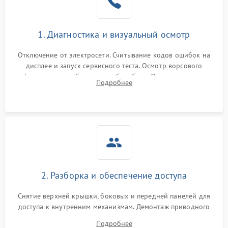
Не завершает программу
1500 ₽
Подробнее →
Зависает программа
1500 ₽
Подробнее →
1. Диагностика и визуальный осмотр
Отключение от электросети. Считывание кодов ошибок на
Ошибка на дисплее
1290 ₽
Подробнее →
дисплее и запуск сервисного теста. Осмотр ворсового
фильтра, теплообменника и барабана. Опрос клиента о
Подробнее
неисправностях (не сушит, не крутит барабан, сильно шумит
или выдает ошибку).
2. Разборка и обеспечение доступа
Снятие верхней крышки, боковых и передней панелей для
доступа к внутренним механизмам. Демонтаж приводного
ремня, панели управления и защитных кожухов.
Подробнее