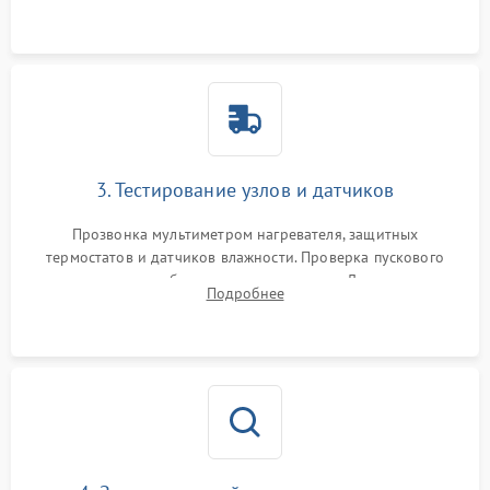
Обеспечение свободного доступа к ТЭНу, компрессору,
двигателю и дренажной помпе.
3. Тестирование узлов и датчиков
Прозвонка мультиметром нагревателя, защитных
термостатов и датчиков влажности. Проверка пускового
конденсатора, обмоток мотора и помпы. Для машин с
Подробнее
тепловым насосом — диагностика работы компрессора и
оценка циркуляции хладагента.