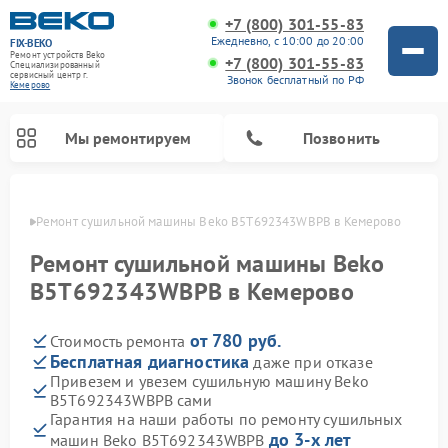
+7 (800) 301-55-83
Ежедневно, с 10:00 до 20:00
FIX-BEKO
Ремонт устройств Beko
+7 (800) 301-55-83
Специализированный
cервисный центр г.
Звонок бесплатный по РФ
Кемерово
Мы ремонтируем
Позвонить
ерово
Ремонт сушильной машины Beko B5T692343WBPB в Кемерово
Ремонт сушильной машины Beko
B5T692343WBPB в Кемерово
от 780 руб.
Стоимость ремонта
Бесплатная диагностика
даже при отказе
Привезем и увезем сушильную машину Beko
B5T692343WBPB сами
Ремонт стиральных машин Beko
Ремонт морозильных камер Beko
Ремонт вертикальных пылесосов Beko
Ремонт посудомоечных машин Beko
Ремонт кухонных комбайнов Beko
Ремонт микроволновых печей Beko
Гарантия на наши работы по ремонту сушильных
до 3-х лет
машин Beko B5T692343WBPB