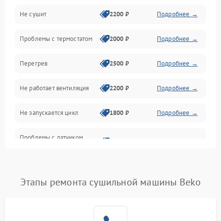
Не сушит
2200 ₽
Подробнее →
Оптика
Проблемы с термостатом
2000 ₽
Подробнее →
Программное обеспечение
Перегрев
2500 ₽
Подробнее →
Датчики
Не работает вентиляция
2200 ₽
Подробнее →
Безопасность
Не запускается цикл
1800 ₽
Подробнее →
Проблемы с датчиком
2500 ₽
Подробнее →
влажности
Не работает нагреватель
2500 ₽
Подробнее →
Этапы ремонта сушильной машины Beko
Проблемы с блоком
1800 ₽
Подробнее →
управления