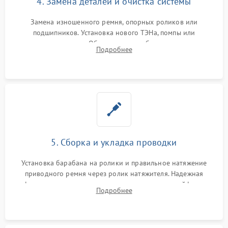
4. Замена деталей и очистка системы
Замена изношенного ремня, опорных роликов или
подшипников. Установка нового ТЭНа, помпы или
термодатчиков. Обязательная глубокая очистка
Подробнее
конденсатора, крыльчатки вентилятора и воздуховодов от
ворса. Восстановление платы управления.
5. Сборка и укладка проводки
Установка барабана на ролики и правильное натяжение
приводного ремня через ролик натяжителя. Надежная
фиксация всех узлов, подключение клемм и шлейфов к
Подробнее
модулю управления. Монтаж корпусных панелей, люка и
верхней крышки устройства.