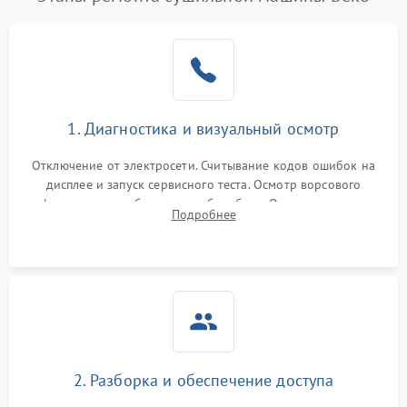
1. Диагностика и визуальный осмотр
Отключение от электросети. Считывание кодов ошибок на
дисплее и запуск сервисного теста. Осмотр ворсового
фильтра, теплообменника и барабана. Опрос клиента о
Подробнее
неисправностях (не сушит, не крутит барабан, сильно шумит
или выдает ошибку).
2. Разборка и обеспечение доступа