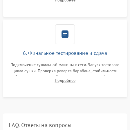
Подробнее
модулю управления. Монтаж корпусных панелей, люка и
верхней крышки устройства.
6. Финальное тестирование и сдача
Подключение сушильной машины к сети. Запуск тестового
цикла сушки. Проверка реверса барабана, стабильности
набора температуры, работы дренажного насоса (откачка
Подробнее
конденсата) и отсутствия посторонних скрипов, стуков или
вибраций.
FAQ. Ответы на вопросы