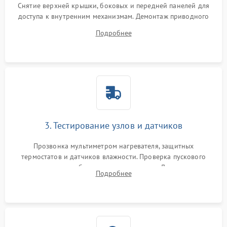
Снятие верхней крышки, боковых и передней панелей для
доступа к внутренним механизмам. Демонтаж приводного
ремня, панели управления и защитных кожухов.
Подробнее
Обеспечение свободного доступа к ТЭНу, компрессору,
двигателю и дренажной помпе.
3. Тестирование узлов и датчиков
Прозвонка мультиметром нагревателя, защитных
термостатов и датчиков влажности. Проверка пускового
конденсатора, обмоток мотора и помпы. Для машин с
Подробнее
тепловым насосом — диагностика работы компрессора и
оценка циркуляции хладагента.