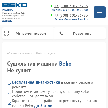
+7 (800) 301-55-83
Ежедневно, с 10:00 до 20:00
FIX-BEKO
Ремонт устройств Beko
+7 (800) 301-55-83
Специализированный
cервисный центр г.
Звонок бесплатный по РФ
Кемерово
Мы ремонтируем
Позвонить
ерово
Сушильная машина Beko не сушит
Сушильная машина
Beko
Не сушит
Бесплатная диагностика
даже при отказе от
ремонта
Привезем и увезем сушильную машину Beko
собственной доставкой
Ремонт стиральных машин Beko
Ремонт морозильных камер Beko
Ремонт вертикальных пылесосов Beko
Ремонт посудомоечных машин Beko
Ремонт кухонных комбайнов Beko
Ремонт микроволновых печей Beko
Гарантия на наши работы по ремонту сушильных
до 3-х лет
машин Beko