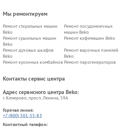
Мы ремонтируем
Ремонт стиральных машин
Ремонт посудомоечных
Beko
машин Beko
Ремонт сушильных машин
Ремонт кофемашин Beko
Beko
Ремонт духовых шкафов
Ремонт варочных панелей
Beko
Beko
Ремонт кухонных комбайнов
Ремонт парогенераторов
Beko
Beko
Ремонт блендеров Beko
Ремонт кофеварок Beko
Контакты сервис центра
Ремонт холодильников Beko
Ремонт морозильных камер
Beko
Адрес сервисного центра Beko:
г. Кемерово, просп. Ленина, 59А
Горячая линия:
+7 (800) 301-55-83
Контактный телефон: