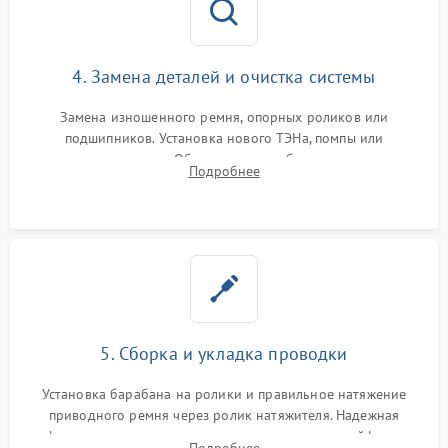
4. Замена деталей и очистка системы
Замена изношенного ремня, опорных роликов или
подшипников. Установка нового ТЭНа, помпы или
термодатчиков. Обязательная глубокая очистка
Подробнее
конденсатора, крыльчатки вентилятора и воздуховодов от
ворса. Восстановление платы управления.
5. Сборка и укладка проводки
Установка барабана на ролики и правильное натяжение
приводного ремня через ролик натяжителя. Надежная
фиксация всех узлов, подключение клемм и шлейфов к