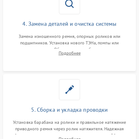
4. Замена деталей и очистка системы
Замена изношенного ремня, опорных роликов или
подшипников. Установка нового ТЭНа, помпы или
термодатчиков. Обязательная глубокая очистка
Подробнее
конденсатора, крыльчатки вентилятора и воздуховодов от
ворса. Восстановление платы управления.
5. Сборка и укладка проводки
Установка барабана на ролики и правильное натяжение
приводного ремня через ролик натяжителя. Надежная
фиксация всех узлов, подключение клемм и шлейфов к