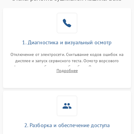
1. Диагностика и визуальный осмотр
Отключение от электросети. Считывание кодов ошибок на
дисплее и запуск сервисного теста. Осмотр ворсового
фильтра, теплообменника и барабана. Опрос клиента о
Подробнее
неисправностях (не сушит, не крутит барабан, сильно шумит
или выдает ошибку).
2. Разборка и обеспечение доступа