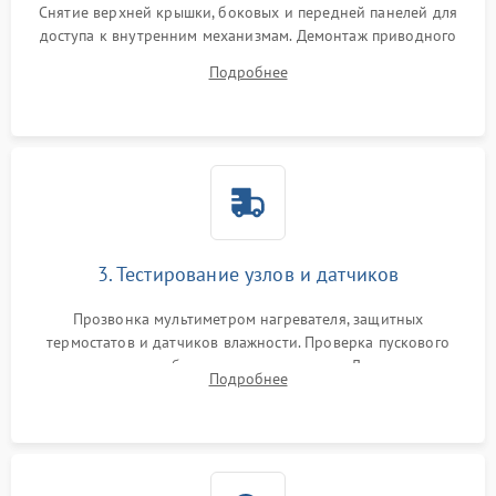
Снятие верхней крышки, боковых и передней панелей для
доступа к внутренним механизмам. Демонтаж приводного
ремня, панели управления и защитных кожухов.
Подробнее
Обеспечение свободного доступа к ТЭНу, компрессору,
двигателю и дренажной помпе.
3. Тестирование узлов и датчиков
Прозвонка мультиметром нагревателя, защитных
термостатов и датчиков влажности. Проверка пускового
конденсатора, обмоток мотора и помпы. Для машин с
Подробнее
тепловым насосом — диагностика работы компрессора и
оценка циркуляции хладагента.