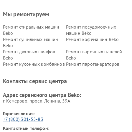
Мы ремонтируем
Ремонт стиральных машин
Ремонт посудомоечных
Beko
машин Beko
Ремонт сушильных машин
Ремонт кофемашин Beko
Beko
Ремонт духовых шкафов
Ремонт варочных панелей
Beko
Beko
Ремонт кухонных комбайнов
Ремонт парогенераторов
Beko
Beko
Ремонт блендеров Beko
Ремонт кофеварок Beko
Контакты сервис центра
Ремонт холодильников Beko
Ремонт морозильных камер
Beko
Адрес сервисного центра Beko:
г. Кемерово, просп. Ленина, 59А
Горячая линия:
+7 (800) 301-55-83
Контактный телефон: