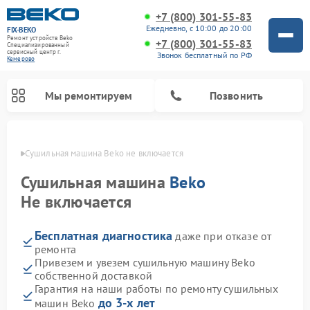
+7 (800) 301-55-83
Ежедневно, с 10:00 до 20:00
FIX-BEKO
Ремонт устройств Beko
+7 (800) 301-55-83
Специализированный
cервисный центр г.
Звонок бесплатный по РФ
Кемерово
Мы ремонтируем
Позвонить
ерово
Сушильная машина Beko не включается
Сушильная машина
Beko
Не включается
Бесплатная диагностика
даже при отказе от
ремонта
Привезем и увезем сушильную машину Beko
собственной доставкой
Ремонт стиральных машин Beko
Ремонт морозильных камер Beko
Ремонт вертикальных пылесосов Beko
Ремонт посудомоечных машин Beko
Ремонт кухонных комбайнов Beko
Ремонт микроволновых печей Beko
Гарантия на наши работы по ремонту сушильных
до 3-х лет
машин Beko