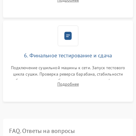
Подробнее
модулю управления. Монтаж корпусных панелей, люка и
верхней крышки устройства.
6. Финальное тестирование и сдача
Подключение сушильной машины к сети. Запуск тестового
цикла сушки. Проверка реверса барабана, стабильности
набора температуры, работы дренажного насоса (откачка
Подробнее
конденсата) и отсутствия посторонних скрипов, стуков или
вибраций.
FAQ. Ответы на вопросы